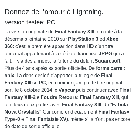
Donnez de l'amour à Lightning.
Version testée: PC.
La version originale de
Final Fantasy XIII
remonte à la
désormais lointaine 2010 sur
PlayStation 3
ed
Xbox
360:
c'est la première apparition dans
HD
d'un titre
principal appartenant à la célèbre franchise
JRPG
qui a
fait, il y a des années, la fortune du défunt
Squaresoft
.
Plus de 4 ans après sa sortie officielle,
De forme carré ;
enix
il a donc décidé d'apporter la trilogie de
Final
Fantasy XIII
su
PC
, en commençant par le titre original,
sorti le 8 octobre 2014 le
Vapeur
puis continuer avec
Final
Fantasy XIII-2
e
Foudre Retours: Final Fantasy XIII
, qui
font tous deux partie, avec
Final Fantasy XIII
, du "
Fabula
Nova Crystallis
"(Qui comprend également
Final Fantasy
Type-0
e
Final
Fantaisie
XV
), même s'ils n'ont pas encore
de date de sortie officielle.