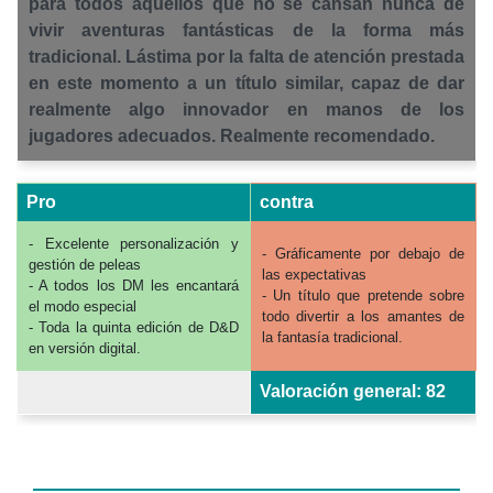
para todos aquellos que no se cansan nunca de
vivir aventuras fantásticas de la forma más
tradicional. Lástima por la falta de atención prestada
en este momento a un título similar, capaz de dar
realmente algo innovador en manos de los
jugadores adecuados. Realmente recomendado.
Pro
contra
- Excelente personalización y
- Gráficamente por debajo de
gestión de peleas
las expectativas
- A todos los DM les encantará
- Un título que pretende sobre
el modo especial
todo divertir a los amantes de
- Toda la quinta edición de D&D
la fantasía tradicional.
en versión digital.
Valoración general: 82