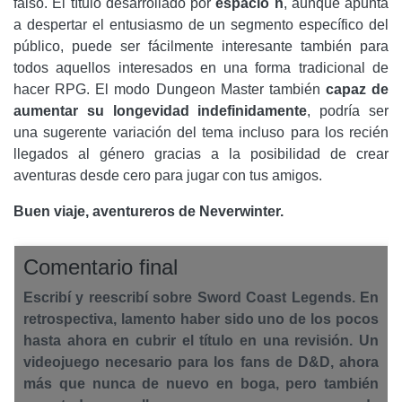
falso. El título desarrollado por
espacio n
, aunque apunta
a despertar el entusiasmo de un segmento específico del
público, puede ser fácilmente interesante también para
todos aquellos interesados ​​en una forma tradicional de
hacer RPG. El modo Dungeon Master también
capaz de
aumentar su longevidad indefinidamente
, podría ser
una sugerente variación del tema incluso para los recién
llegados al género gracias a la posibilidad de crear
aventuras desde cero para jugar con tus amigos.
Buen viaje, aventureros de Neverwinter.
Comentario final
Escribí y reescribí sobre Sword Coast Legends. En
retrospectiva, lamento haber sido uno de los pocos
hasta ahora en cubrir el título en una revisión. Un
videojuego necesario para los fans de D&D, ahora
más que nunca de nuevo en boga, pero también