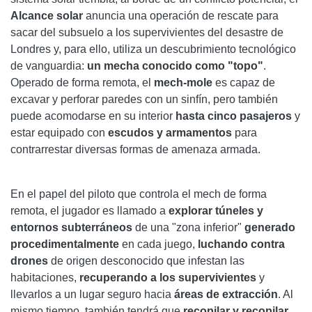
Alcance solar
anuncia una operación de rescate para
sacar del subsuelo a los supervivientes del desastre de
Londres y, para ello, utiliza un descubrimiento tecnológico
de vanguardia:
un mecha conocido como "topo"
.
Operado de forma remota, el
mech-mole
es capaz de
excavar y perforar paredes con un sinfín, pero también
puede acomodarse en su interior
hasta cinco pasajeros
y
estar equipado con
escudos y armamentos
para
contrarrestar diversas formas de amenaza armada.
En el papel del piloto que controla el mech de forma
remota, el jugador es llamado a
explorar túneles y
entornos subterráneos
de una "zona inferior"
generado
procedimentalmente
en cada juego,
luchando contra
drones
de origen desconocido que infestan las
habitaciones,
recuperando a los supervivientes
y
llevarlos a un lugar seguro hacia
áreas de extracción
. Al
mismo tiempo, también tendrá que
recopilar y recopilar