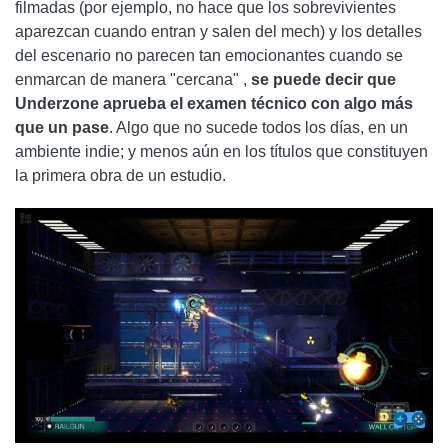
filmadas (por ejemplo, no hace que los sobrevivientes
aparezcan cuando entran y salen del mech) y los detalles
del escenario no parecen tan emocionantes cuando se
enmarcan de manera "cercana" ,
se puede decir que
Underzone aprueba el examen técnico con algo más
que un pase
. Algo que no sucede todos los días, en un
ambiente indie; y menos aún en los títulos que constituyen
la primera obra de un estudio.