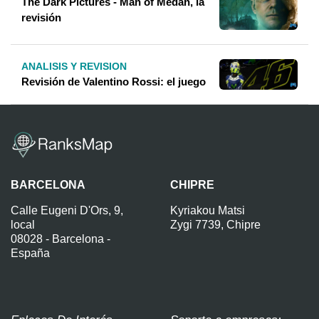
The Dark Pictures - Man of Medan, la
revisión
ANALISIS Y REVISION
Revisión de Valentino Rossi: el juego
BARCELONA
CHIPRE
Calle Eugeni D'Ors, 9,
Kyriakou Matsi
local
Zygi 7739, Chipre
08028 - Barcelona -
España