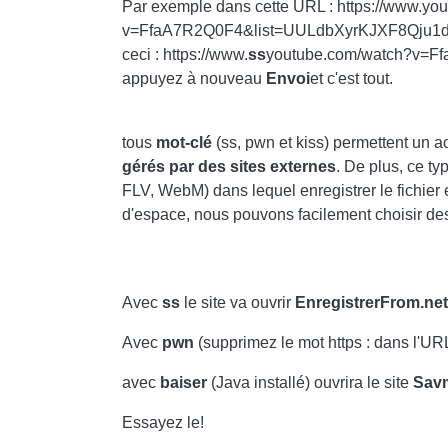
Par exemple dans cette URL : https://www.yo
v=FfaA7R2Q0F4&list=UULdbXyrKJXF8Qju1d8mx5
ceci : https://www.
ss
youtube.com/watch?v=F
appuyez à nouveau
Envoi
et c'est tout.
tous
mot-clé
(ss, pwn et kiss) permettent un a
gérés par des sites externes
. De plus, ce ty
FLV, WebM) dans lequel enregistrer le fichier 
d'espace, nous pouvons facilement choisir de
Avec
ss
le site va ouvrir
EnregistrerFrom.net
Avec
pwn
(supprimez le mot https : dans l'URL 
avec
baiser
(Java installé) ouvrira le site
Savm
Essayez le!