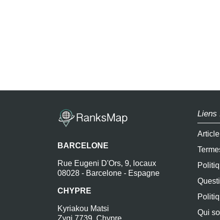
Liens 
Articl
BARCELONE
Termes
Rue Eugeni D'Ors, 9, locaux
Politi
08028 - Barcelone - Espagne
Questi
CHYPRE
Politi
Kyriakou Matsi
Qui s
Zygi 7739, Chypre