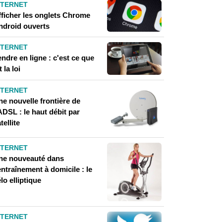
NTERNET
fficher les onglets Chrome
ndroid ouverts
NTERNET
ndre en ligne : c'est ce que
t la loi
NTERNET
ne nouvelle frontière de
ADSL : le haut débit par
tellite
NTERNET
ne nouveauté dans
entraînement à domicile : le
lo elliptique
NTERNET