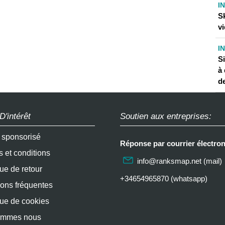
I
S
vi
I
Si
à 
de
D'intérêt
Soutien aux entreprises:
e sponsorisé
Réponse par courrier électron
 et conditions
info@ranksmap.net
(mail)
que de retour
+34654965870 (whatsapp)
ons fréquentes
que de cookies
ommes nous