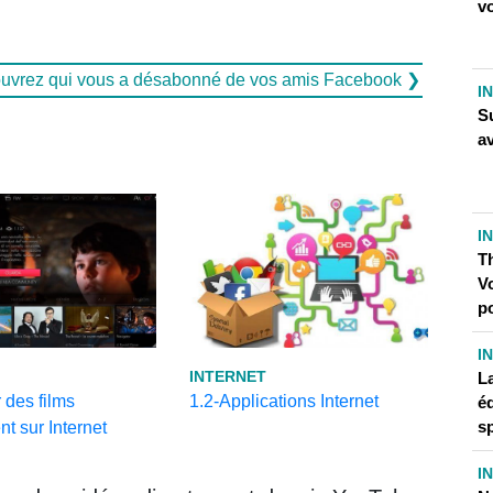
v
uvrez qui vous a désabonné de vos amis Facebook ❯
I
Su
a
I
T
Vo
p
I
INTERNET
La
 des films
1.2-Applications Internet
é
sp
nt sur Internet
I