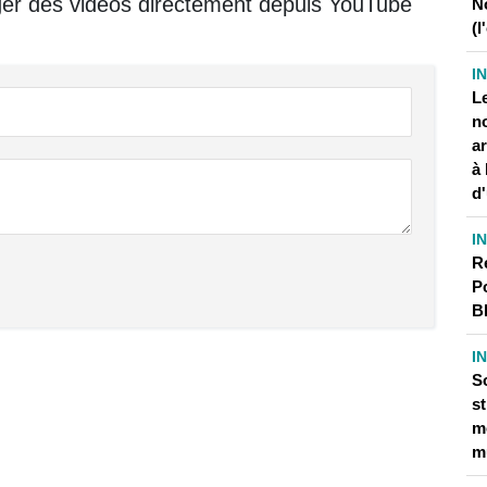
ger des vidéos directement depuis YouTube
N
(l
I
Le
no
a
à 
d
I
R
P
B
I
So
s
m
m