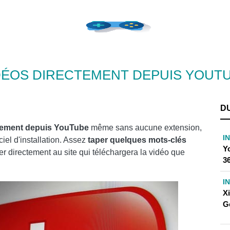
ÉOS DIRECTEMENT DEPUIS YOUTU
D
ctement depuis YouTube
même sans aucune extension,
I
el d'installation. Assez
taper quelques mots-clés
Yo
r directement au site qui téléchargera la vidéo que
36
I
X
G