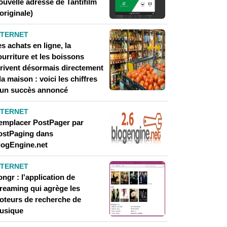
ouvelle adresse de Tantifilm
'originale)
NTERNET
s achats en ligne, la
urriture et les boissons
rrivent désormais directement
la maison : voici les chiffres
'un succès annoncé
NTERNET
emplacer PostPager par
ostPaging dans
logEngine.net
NTERNET
ngr : l'application de
treaming qui agrège les
oteurs de recherche de
usique