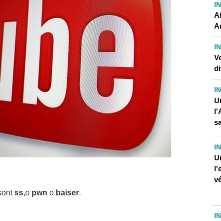
I
A
A
I
Ve
di
I
U
l'
sa
I
U
l'
vé
sont
ss
,o
pwn
o
baiser
.
I