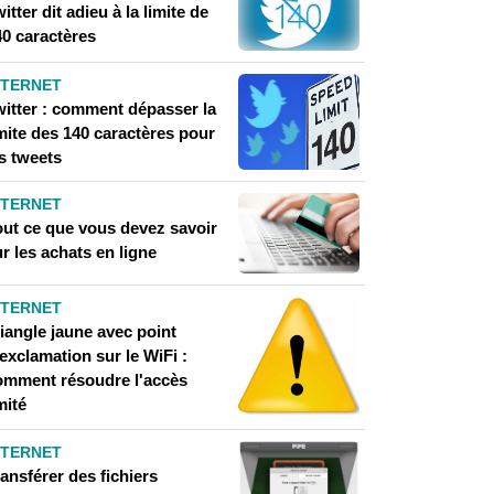
itter dit adieu à la limite de
40 caractères
NTERNET
witter : comment dépasser la
mite des 140 caractères pour
s tweets
NTERNET
out ce que vous devez savoir
r les achats en ligne
NTERNET
iangle jaune avec point
exclamation sur le WiFi :
omment résoudre l'accès
mité
NTERNET
ansférer des fichiers