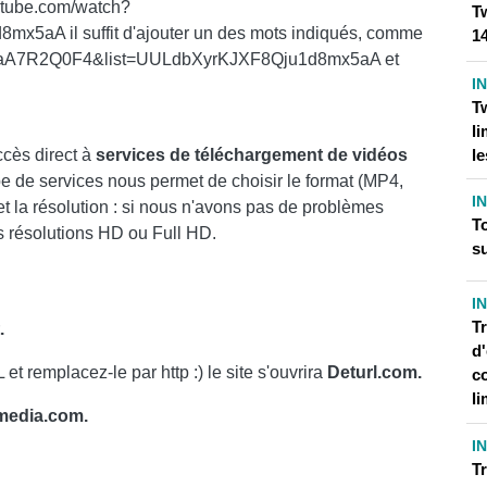
utube.com/watch?
Tw
aA il suffit d'ajouter un des mots indiqués, comme
1
faA7R2Q0F4&list=UULdbXyrKJXF8Qju1d8mx5aA et
I
T
li
le
ccès direct à
services de téléchargement de vidéos
pe de services nous permet de choisir le format (MP4,
I
et la résolution : si nous n'avons pas de problèmes
T
s résolutions HD ou Full HD.
su
I
Tr
.
d'
et remplacez-le par http :) le site s'ouvrira
Deturl.com.
c
li
edia.com.
I
Tr