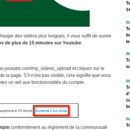
Tw
1
I
T
li
charger des vidéos plus longues, il vous suffit de suivre
le
s de plus de 15 minutes sur Youtube
.
I
T
su
ww.youtube.com/my_videos_upload et cliquez sur le
de la page. S'il n'est pas visible, cela signifie que vous
I
tez un œil aux fonctionnalités du compte.
Tr
d'
c
li
I
Tr
ompte
conformément au règlement de la communauté