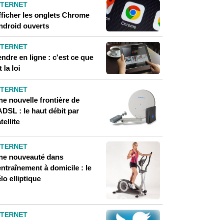
NTERNET
fficher les onglets Chrome
ndroid ouverts
NTERNET
ndre en ligne : c'est ce que
t la loi
NTERNET
ne nouvelle frontière de
ADSL : le haut débit par
tellite
NTERNET
ne nouveauté dans
entraînement à domicile : le
lo elliptique
NTERNET