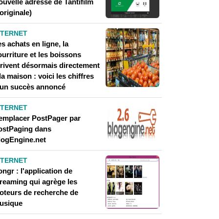
ouvelle adresse de Tantifilm
'originale)
NTERNET
s achats en ligne, la
urriture et les boissons
rrivent désormais directement
la maison : voici les chiffres
'un succès annoncé
NTERNET
emplacer PostPager par
ostPaging dans
logEngine.net
NTERNET
ngr : l'application de
treaming qui agrège les
oteurs de recherche de
usique