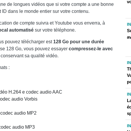
v
igne de longues vidéos que si votre compte a une bonne
nt ID dans le monde entier sur votre contenu.
cation de compte suivra et Youtube vous enverra, à
I
cal automatisé
sur votre téléphone.
Su
a
ous pouvez télécharger est
128 Go pour une durée
asse 128 Go, vous pouvez essayer
compressez-le avec
n conservant sa qualité vidéo.
I
ats :
T
Vo
p
idéo H.264 e codec audio AAC
I
codec audio Vorbis
La
é
 codec audio MP2
sp
I
 codec audio MP3