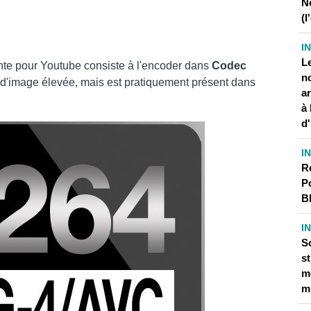
N
(l
I
Le
nte pour Youtube consiste à l'encoder dans
Codec
no
é d'image élevée, mais est pratiquement présent dans
a
à 
d
I
R
P
B
I
So
s
m
m