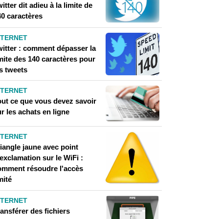
itter dit adieu à la limite de
40 caractères
NTERNET
witter : comment dépasser la
mite des 140 caractères pour
s tweets
NTERNET
out ce que vous devez savoir
r les achats en ligne
NTERNET
iangle jaune avec point
exclamation sur le WiFi :
omment résoudre l'accès
mité
NTERNET
ansférer des fichiers