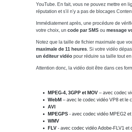
YouTube. En fait, vous ne pouvez mettre en l
réputation et s'il n'y a pas de blocages Conte
Immédiatement après, une procédure de vérifi
votre choix, un
code par SMS
ou
message vo
Notez que la taille de fichier maximale que v
maximale de 11 heures
. Si votre vidéo dép
un éditeur vidéo
pour réduire sa taille tout e
Attention donc, la vidéo doit être dans ces form
MPEG-4, 3GPP et MOV
– avec codec v
WebM
– avec le codec vidéo VP8 et le 
AVI
MPEGPS
- avec codec vidéo MPEG2 et
WMV
FLV
- avec codec vidéo Adobe-FLV1 et