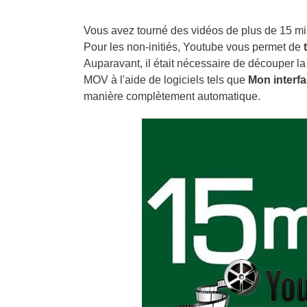
FONCTIONNEMENT DE YOUTUBE MUSIC : TAR
Vous avez tourné des vidéos de plus de 15 mi
AJOUTER UN COMMENTAIRE DE COMMENT TÉ
Pour les non-initiés, Youtube vous permet de
YOUTUBE
Auparavant, il était nécessaire de découper l
MOV à l'aide de logiciels tels que
Mon interf
INTERNET
manière complètement automatique.
❤️QUI SONT LES AMATEURS DE RÉALITÉ VI
QUELLES INFORMATIONS PARTAGEONS-NO
🤖 QUELS SONT LES MEILLEURS PRODUITS D
DÉCOUVREZ NOS MEILLEURS ARTICLES!
COMMENT SAVOIR QUI VISITE VOTRE PROFI
COMMENT INSÉRER UN BOUTON DE DON DA
SUIVEZ LES CLICS SUR TWITTER AVEC FEE
COMMENT ARCHIVER LES MESSAGES OUTL