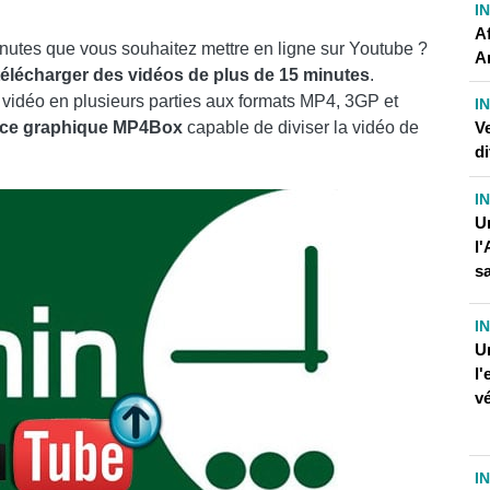
I
IFS ET ESSAI GRATUIT
A
nutes que vous souhaitez mettre en ligne sur Youtube ?
A
LÉCHARGER DES VIDÉOS DE PLUS DE 15 MINUTES SUR
télécharger des vidéos de plus de 15 minutes
.
a vidéo en plusieurs parties aux formats MP4, 3GP et
I
ace graphique MP4Box
capable de diviser la vidéo de
Ve
di
RTUELLE?
I
US?
U
l'
E RÉALITÉ VIRTUELLE?
sa
I
L FACEBOOK
U
l'
NS BLOGENGINE.NET
vé
DBURNER
I
OOK