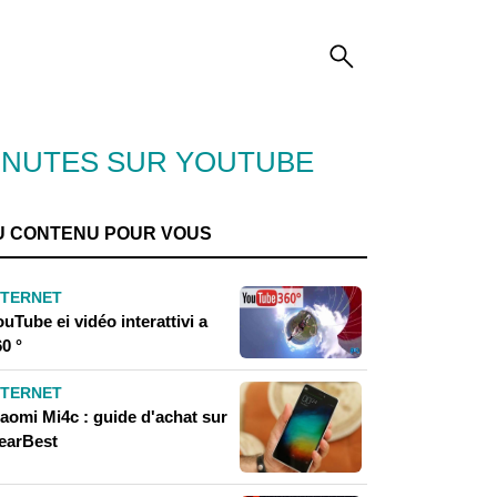
INUTES SUR YOUTUBE
U CONTENU POUR VOUS
NTERNET
uTube ei vidéo interattivi a
0 °
NTERNET
iaomi Mi4c : guide d'achat sur
earBest