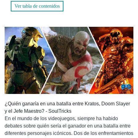
2. ¿DÓNDE PUEDO ENCONTRAR MÁS INFORMACIÓN
Ver tabla de contenidos
SOBRE LAS BATALLAS ENTRE ESTOS PERSONAJES?
CONCLUSIÓN
¿Quién ganaría en una batalla entre Kratos, Doom Slayer
y el Jefe Maestro? - SoulTricks
En el mundo de los videojuegos, siempre ha habido
debates sobre quién sería el ganador en una batalla entre
diferentes personajes icónicos. Dos de los enfrentamientos