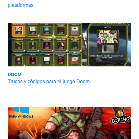
plataformas
DOOM
Trucos y códigos para el juego Doom