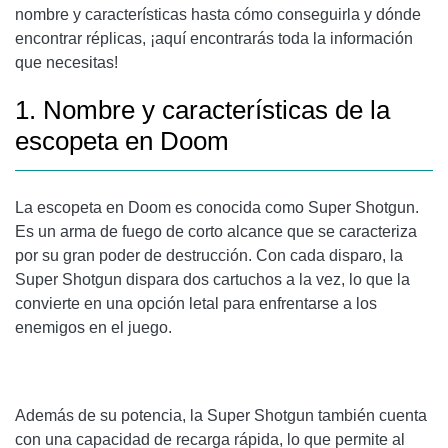
nombre y características hasta cómo conseguirla y dónde
encontrar réplicas, ¡aquí encontrarás toda la información
que necesitas!
1. Nombre y características de la
escopeta en Doom
La escopeta en Doom es conocida como Super Shotgun.
Es un arma de fuego de corto alcance que se caracteriza
por su gran poder de destrucción. Con cada disparo, la
Super Shotgun dispara dos cartuchos a la vez, lo que la
convierte en una opción letal para enfrentarse a los
enemigos en el juego.
Además de su potencia, la Super Shotgun también cuenta
con una capacidad de recarga rápida, lo que permite al