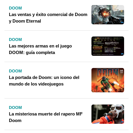
DOOM
Las ventas y éxito comercial de Doom
y Doom Eternal
DOOM
Las mejores armas en el juego
DOOM: guía completa
DOOM
La portada de Doom: un icono del
mundo de los videojuegos
DOOM
La misteriosa muerte del rapero MF
Doom