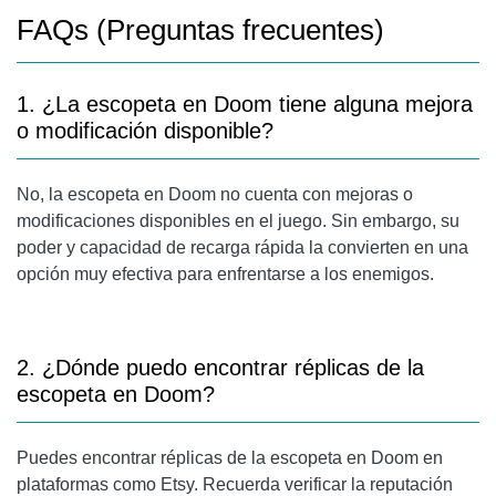
FAQs (Preguntas frecuentes)
1. ¿La escopeta en Doom tiene alguna mejora
o modificación disponible?
No, la escopeta en Doom no cuenta con mejoras o
modificaciones disponibles en el juego. Sin embargo, su
poder y capacidad de recarga rápida la convierten en una
opción muy efectiva para enfrentarse a los enemigos.
2. ¿Dónde puedo encontrar réplicas de la
escopeta en Doom?
Puedes encontrar réplicas de la escopeta en Doom en
plataformas como Etsy. Recuerda verificar la reputación