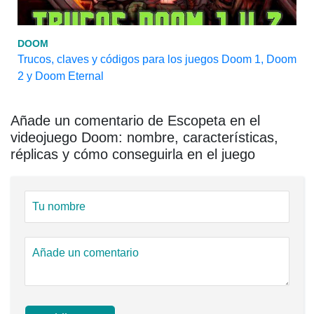
DOOM
Trucos, claves y códigos para los juegos Doom 1, Doom
2 y Doom Eternal
Añade un comentario de Escopeta en el
videojuego Doom: nombre, características,
réplicas y cómo conseguirla en el juego