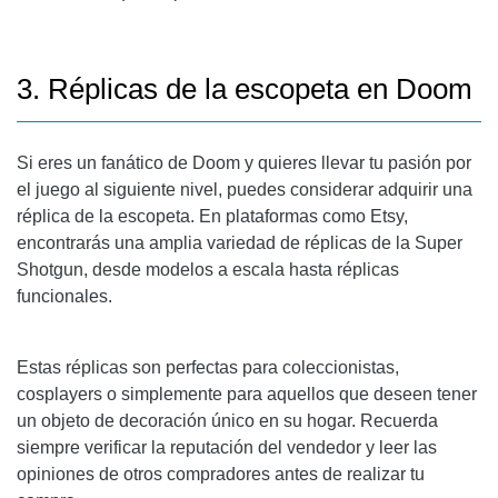
3. Réplicas de la escopeta en Doom
Si eres un fanático de Doom y quieres llevar tu pasión por
el juego al siguiente nivel, puedes considerar adquirir una
réplica de la escopeta. En plataformas como Etsy,
encontrarás una amplia variedad de réplicas de la Super
Shotgun, desde modelos a escala hasta réplicas
funcionales.
Estas réplicas son perfectas para coleccionistas,
cosplayers o simplemente para aquellos que deseen tener
un objeto de decoración único en su hogar. Recuerda
siempre verificar la reputación del vendedor y leer las
opiniones de otros compradores antes de realizar tu