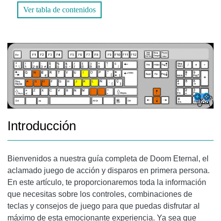
Ver tabla de contenidos
AYUDA Y GUÍAS DE JUEGO
GUÍAS EN FORMATO PDF
ARTÍCULOS Y TUTORIALES EN LÍNEA
PREGUNTAS FRECUENTES (FAQS)
1. ¿CUÁL ES LA DIFERENCIA ENTRE DOOM Y DOOM
ETERNAL?
Introducción
2. ¿PUEDO JUGAR DOOM ETERNAL EN MODO
MULTIJUGADOR?
CONCLUSIÓN
Bienvenidos a nuestra guía completa de Doom Eternal, el
aclamado juego de acción y disparos en primera persona.
En este artículo, te proporcionaremos toda la información
que necesitas sobre los controles, combinaciones de
teclas y consejos de juego para que puedas disfrutar al
máximo de esta emocionante experiencia. Ya sea que