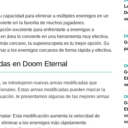
D
L
D
 capacidad para eliminar a múltiples enemigos en un
s
nvierte en la favorita de muchos jugadores.
pción excelente para enfrentarte a enemigos a
D
en área lo convierte en una herramienta muy efectiva.
G
 más cercano, la superescopeta es tu mejor opción. Su
p
inar a los enemigos cercanos de forma rápida y efectiva.
das en Doom Eternal
D
G
Et
a, se introdujeron nuevas armas modificadas que
s
cionales. Estas armas modificadas pueden marcar la
inuación, te presentamos algunas de las mejores armas
D
G
Et
c
atar: Esta modificación aumenta la velocidad de
c
te eliminar a los enemigos más rápidamente.