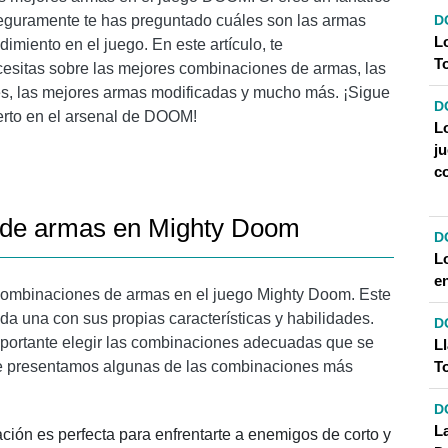
D
seguramente te has preguntado cuáles son las armas
L
imiento en el juego. En este artículo, te
T
cesitas sobre las mejores combinaciones de armas, las
s, las mejores armas modificadas y mucho más. ¡Sigue
D
erto en el arsenal de DOOM!
L
j
c
 de armas en Mighty Doom
D
L
e
ombinaciones de armas en el juego Mighty Doom. Este
da una con sus propias características y habilidades.
D
importante elegir las combinaciones adecuadas que se
L
T
, te presentamos algunas de las combinaciones más
D
L
ión es perfecta para enfrentarte a enemigos de corto y