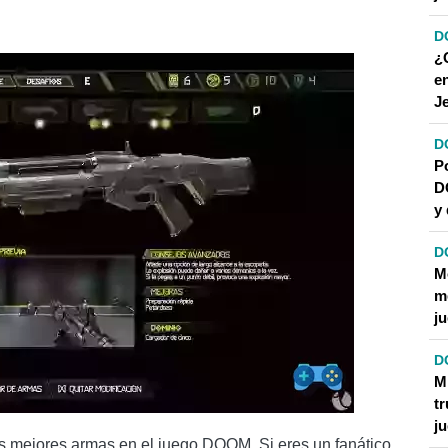
DOOM SEGÚN BETHESDA.NET
D
ANDOM
¿
e
J
AS EN DOOM?
D
P
DOOM?
D
y 
D
M
m
j
D
M
t
j
s mejores armas en el juego DOOM. Si eres un fanático