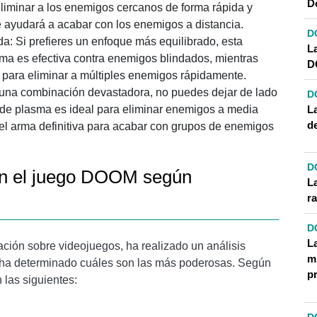
D
eliminar a los enemigos cercanos de forma rápida y
te ayudará a acabar con los enemigos a distancia.
D
a: Si prefieres un enfoque más equilibrado, esta
L
sma es efectiva contra enemigos blindados, mientras
D
 para eliminar a múltiples enemigos rápidamente.
 una combinación devastadora, no puedes dejar de lado
D
L
le de plasma es ideal para eliminar enemigos a media
d
el arma definitiva para acabar con grupos de enemigos
D
n el juego DOOM según
L
r
D
L
ción sobre videojuegos, ha realizado un análisis
mi
 ha determinado cuáles son las más poderosas. Según
p
 las siguientes: