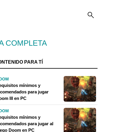
ÍA COMPLETA
ONTENIDO PARA TÍ
OOM
equisitos mínimos y
ecomendados para jugar
oom III en PC
OOM
equisitos mínimos y
ecomendados para jugar al
uego Doom en PC