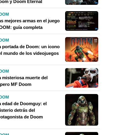
oom y Doom Eternal
OOM
as mejores armas en el juego
OOM: guía completa
OOM
a portada de Doom: un icono
el mundo de los videojuegos
OOM
a misteriosa muerte del
apero MF Doom
OOM
a edad de Doomguy: el
sterio detrás del
rotagonista de Doom