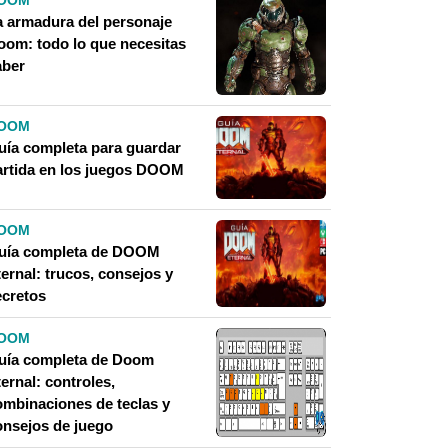
OOM
a armadura del personaje
oom: todo lo que necesitas
aber
OOM
uía completa para guardar
artida en los juegos DOOM
OOM
uía completa de DOOM
ernal: trucos, consejos y
ecretos
OOM
uía completa de Doom
ernal: controles,
ombinaciones de teclas y
onsejos de juego