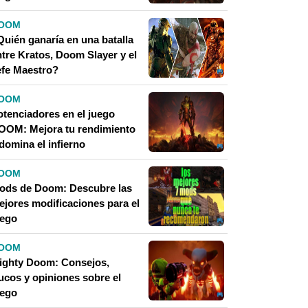
OOM
Quién ganaría en una batalla
ntre Kratos, Doom Slayer y el
efe Maestro?
OOM
otenciadores en el juego
OOM: Mejora tu rendimiento
domina el infierno
OOM
ods de Doom: Descubre las
ejores modificaciones para el
uego
OOM
ighty Doom: Consejos,
rucos y opiniones sobre el
uego