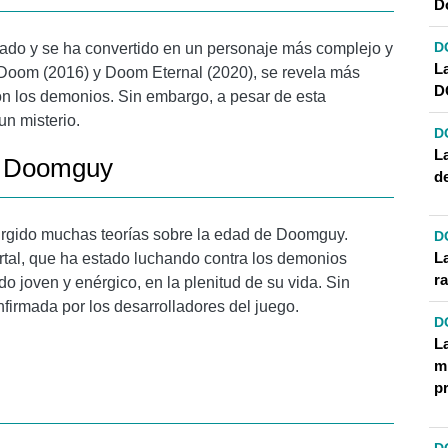
D
D
nado y se ha convertido en un personaje más complejo y
L
 Doom (2016) y Doom Eternal (2020), se revela más
D
n los demonios. Sin embargo, a pesar de esta
n misterio.
D
L
de Doomguy
d
 surgido muchas teorías sobre la edad de Doomguy.
D
L
tal, que ha estado luchando contra los demonios
r
o joven y enérgico, en la plenitud de su vida. Sin
firmada por los desarrolladores del juego.
D
L
mi
p