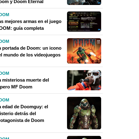
oom y Doom Eternal
OOM
as mejores armas en el juego
OOM: guía completa
OOM
a portada de Doom: un icono
el mundo de los videojuegos
OOM
a misteriosa muerte del
apero MF Doom
OOM
a edad de Doomguy: el
sterio detrás del
rotagonista de Doom