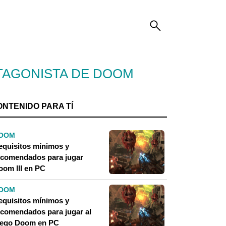
OTAGONISTA DE DOOM
ONTENIDO PARA TÍ
OOM
equisitos mínimos y
ecomendados para jugar
oom III en PC
OOM
equisitos mínimos y
ecomendados para jugar al
uego Doom en PC