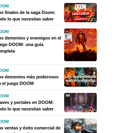
OOM
os finales de la saga Doom:
odo lo que necesitas saber
OOM
os demonios y enemigos en el
uego DOOM: una guía
ompleta
OOM
os demonios más poderosos
n el juego DOOM
OOM
laves y portales en DOOM:
odo lo que necesitas saber
OOM
as ventas y éxito comercial de