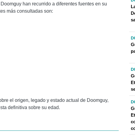
D
 de Doomguy han recurrido a diferentes fuentes en su
L
tes más consultadas son:
D
s
D
G
p
D
G
Et
s
obre el origen, legado y estado actual de Doomguy,
D
ta definitiva sobre su edad.
G
Et
c
c