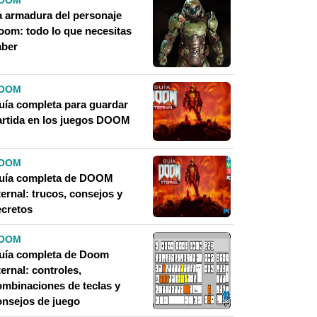
OOM
a armadura del personaje
oom: todo lo que necesitas
aber
OOM
uía completa para guardar
artida en los juegos DOOM
OOM
uía completa de DOOM
ernal: trucos, consejos y
ecretos
OOM
uía completa de Doom
ernal: controles,
ombinaciones de teclas y
onsejos de juego