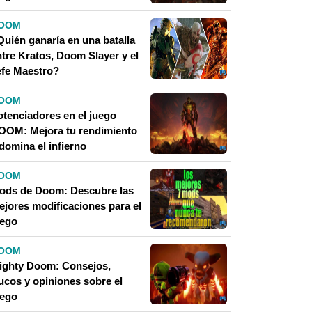
OOM
Quién ganaría en una batalla
ntre Kratos, Doom Slayer y el
efe Maestro?
OOM
otenciadores en el juego
OOM: Mejora tu rendimiento
domina el infierno
OOM
ods de Doom: Descubre las
ejores modificaciones para el
uego
OOM
ighty Doom: Consejos,
rucos y opiniones sobre el
uego