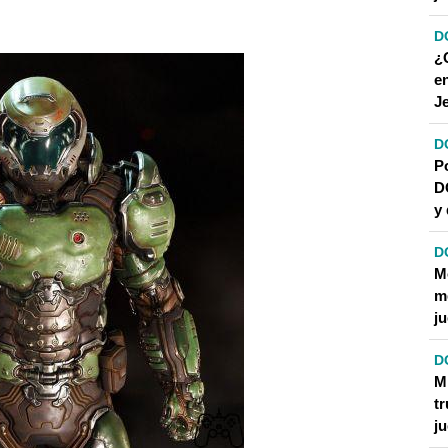
 DE DOOMGUY?
D
¿
e
J
D
P
D
y 
D
M
m
j
D
M
t
j