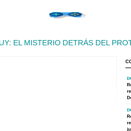
Y: EL MISTERIO DETRÁS DEL PR
C
D
R
r
D
D
R
r
MGUY?
j