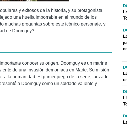
D
ulares y exitosos de la historia, y su protagonista,
L
jado una huella imborrable en el mundo de los
T
ido muchas preguntas sobre este icónico personaje, y
D
edad de Doomguy?
L
j
c
importante conocer su origen. Doomguy es un marine
D
viviente de una invasión demoníaca en Marte. Su misión
L
var a la humanidad. El primer juego de la serie, lanzado
e
 y presentó a Doomguy como un soldado valiente y
D
L
T
D
L