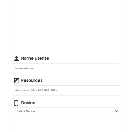
person
Nome utente
iso
Resources
phone_iphone
Device