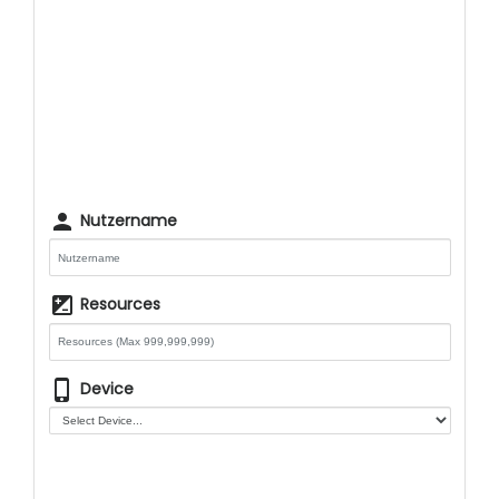
person
Nutzername
iso
Resources
phone_iphone
Device