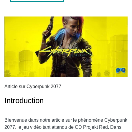
STARFIELD
5. EXTENSION DU CONTENU AVEC UNE NOUVELLE
EXTENSION
6. ELDEN RING : UN AUTRE JEU AUQUEL VOUS NE
POUVEZ PAS ARRÊTER DE JOUER
FOIRE AUX QUESTIONS (FAQ)
1. QUAND SORTIRA L’EXTENSION CYBERPUNK 2077 ?
2. LES PROBLÈMES TECHNIQUES DE CYBERPUNK 2077
SERONT-ILS RÉSOLUS ?
Article sur Cyberpunk 2077
CONCLUSION
Introduction
Bienvenue dans notre article sur le phénomène Cyberpunk
2077, le jeu vidéo tant attendu de CD Projekt Red. Dans