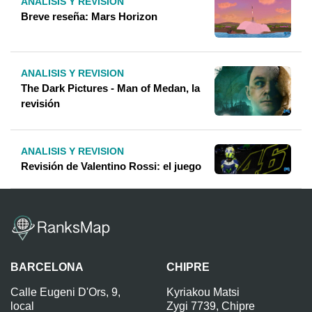
ANALISIS Y REVISION
Breve reseña: Mars Horizon
ANALISIS Y REVISION
The Dark Pictures - Man of Medan, la
revisión
ANALISIS Y REVISION
Revisión de Valentino Rossi: el juego
BARCELONA
CHIPRE
Calle Eugeni D'Ors, 9,
Kyriakou Matsi
local
Zygi 7739, Chipre