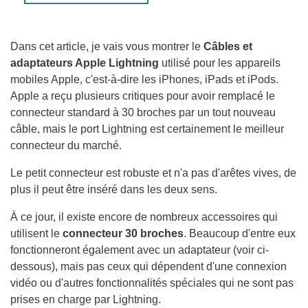
ADAPTATEUR LIGHTNING VERS VGA
ADAPTATEUR LIGHTNING AV NUMÉRIQUE
Dans cet article, je vais vous montrer le
Câbles et
adaptateurs Apple Lightning
utilisé pour les appareils
ADAPTATEUR LIGHTNING VERS MICRO-USB
mobiles Apple, c'est-à-dire les iPhones, iPads et iPods.
Apple a reçu plusieurs critiques pour avoir remplacé le
ADAPTATEUR DE CÂBLE LIGHTNING VERS 30 BROCHES
connecteur standard à 30 broches par un tout nouveau
câble, mais le port Lightning est certainement le meilleur
connecteur du marché.
Le petit connecteur est robuste et n'a pas d'arêtes vives, de
plus il peut être inséré dans les deux sens.
À ce jour, il existe encore de nombreux accessoires qui
utilisent le
connecteur 30 broches
. Beaucoup d'entre eux
fonctionneront également avec un adaptateur (voir ci-
dessous), mais pas ceux qui dépendent d'une connexion
vidéo ou d'autres fonctionnalités spéciales qui ne sont pas
prises en charge par Lightning.