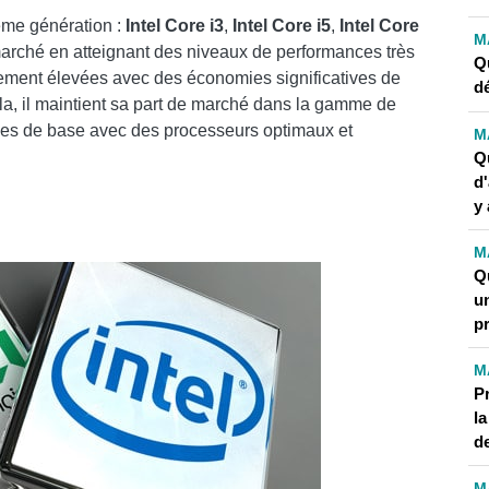
ème génération :
Intel Core i3
,
Intel Core i5
,
Intel Core
M
e marché en atteignant des niveaux de performances très
Qu
itement élevées avec des économies significatives de
d
la, il maintient sa part de marché dans la gamme de
nces de base avec des processeurs optimaux et
M
Q
d
y 
M
Qu
u
p
M
P
l
d
M