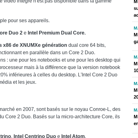
e vidéo intégré n'est pas disponible dans la gamme
M
su
a
ple pour ses appareils.
M
Core Duo 2
e
Intel Premium Dual Core.
Me
g
s x86 de XNUMXe génération
dual core 64 bits,
ctionnant en parallèle dans un Core 2 Duo.
M
ns : une pour les notebooks et une pour les desktop qui
M
rocesseur mais à la différence que la version notebook
10
0% inférieures à celles du desktop. L'Intel Core 2 Duo
édia et les jeux.
M
M
2
e marché en 2007, sont basés sur le noyau Conroe-L, des
M
 Core 2 Duo. Basés sur la micro-architecture Core, ils
Me
en
trino
,
Intel Centrino Duo
e
Intel Atom
.