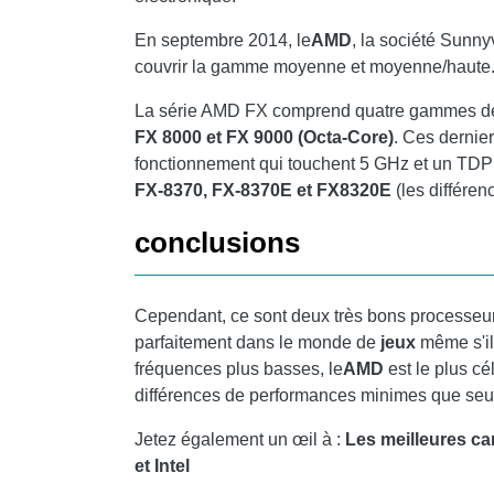
En septembre 2014, le
AMD
, la société Sunny
couvrir la gamme moyenne et moyenne/haute
La série AMD FX comprend quatre gammes de
FX 8000 et FX 9000 (Octa-Core)
. Ces dernie
fonctionnement qui touchent 5 GHz et un TDP d
FX-8370, FX-8370E et FX8320E
(les différen
conclusions
Cependant, ce sont deux très bons processeurs e
parfaitement dans le monde de
jeux
même s'il
fréquences plus basses, le
AMD
est le plus c
différences de performances minimes que seul 
Jetez également un œil à :
Les meilleures c
et Intel