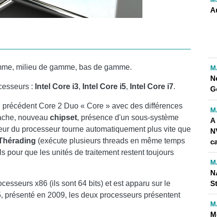
A
gamme, milieu de gamme, bas de gamme.
M
N
cesseurs :
Intel Core i3
,
Intel Core i5
,
Intel Core i7
.
Go
 du précédent Core 2 Duo « Core » avec des différences
M
cache, nouveau
chipset
, présence d'un sous-système
A 
œur du processeur tourne automatiquement plus vite que
N
Thérading
(exécute plusieurs threads en même temps
c
els pour que les unités de traitement restent toujours
M
N
St
ocesseurs x86 (ils sont 64 bits) et est apparu sur le
i5, présenté en 2009, les deux processeurs présentent
M
Me