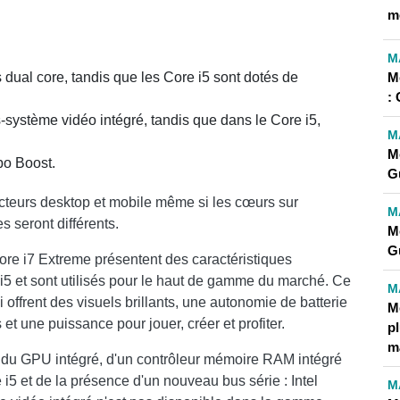
m
M
M
 dual core, tandis que les Core i5 sont dotés de
:
-système vidéo intégré, tandis que dans le Core i5,
M
M
bo Boost.
G
secteurs desktop et mobile même si les cœurs sur
M
s seront différents.
M
G
Core i7 Extreme présentent des caractéristiques
 i5 et sont utilisés pour le haut de gamme du marché. Ce
M
ffrent des visuels brillants, une autonomie de batterie
Me
et une puissance pour jouer, créer et profiter.
pl
m
t du GPU intégré, d'un contrôleur mémoire RAM intégré
5 et de la présence d'un nouveau bus série : Intel
M