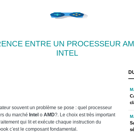
ÉRENCE ENTRE UN PROCESSEUR A
INTEL
D
M
C
cl
nateur souvent un problème se pose : quel processeur
eurs du marché
Intel
o
AMD
?. Le choix est très important
M
raitement qui lit et exécute chaque instruction du
S
ook c'est le composant fondamental.
s