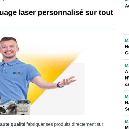
A
age laser personnalisé sur tout
M
N
Go
M
A 
N
c
M
N
St
M
aute qualité
fabriquer ses produits directement sur
Me