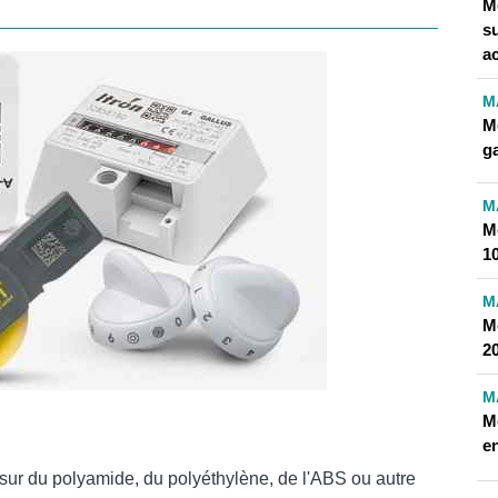
M
su
a
M
Me
g
M
M
10
M
M
2
M
Me
en
sur du polyamide, du polyéthylène, de l'ABS ou autre