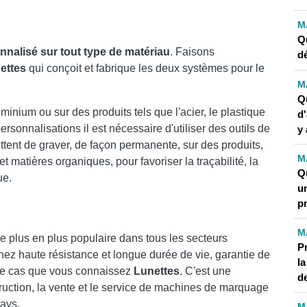
M
Qu
nalisé sur tout type de matériau
. Faisons
d
ettes
qui conçoit et fabrique les deux systèmes pour le
M
Q
nium ou sur des produits tels que l'acier, le plastique
d
personnalisations il est nécessaire d'utiliser des outils de
y 
tent de graver, de façon permanente, sur des produits,
M
et matières organiques, pour favoriser la traçabilité, la
Qu
ue.
u
p
M
de plus en plus populaire dans tous les secteurs
P
hez haute résistance et longue durée de vie, garantie de
l
est le cas que vous connaissez
Lunettes
. C'est une
d
ruction, la vente et le service de machines de marquage
pays.
M