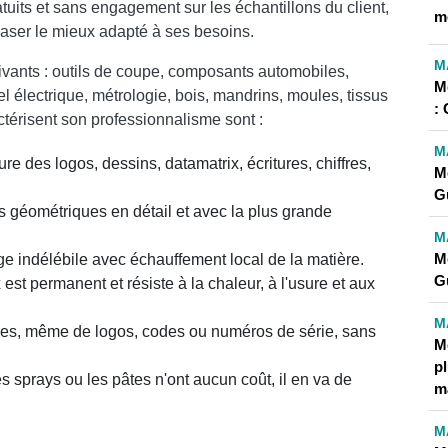
uits et sans engagement sur les échantillons du client,
m
laser le mieux adapté à ses besoins.
M
uivants : outils de coupe, composants automobiles,
M
 électrique, métrologie, bois, mandrins, moules, tissus
:
ctérisent son professionnalisme sont :
M
re des logos, dessins, datamatrix, écritures, chiffres,
M
G
es géométriques en détail et avec la plus grande
M
M
e indélébile avec échauffement local de la matière.
G
est permanent et résiste à la chaleur, à l'usure et aux
M
ges, même de logos, codes ou numéros de série, sans
Me
pl
s sprays ou les pâtes n'ont aucun coût, il en va de
m
M