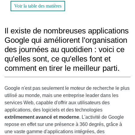
Voir la table des matières
GOOGLE EARTH
GOOGLE STREET VIEW
Il existe de nombreuses applications
GOOGLE FIT
Google qui améliorent l'organisation
GOOGLE TRANSLATE
des journées au quotidien : voici ce
GOOGLE PHOTOS
qu'elles sont, ce qu'elles font et
comment en tirer le meilleur parti.
VOYAGES GOOGLE
FICHIERS GOOGLE
Google n'est pas seulement le moteur de recherche le plus
GOOGLE DRIVE
utilisé au monde, mais une entreprise leader dans les
services Web, capable d'offrir aux utilisateurs des
GOOGLE KEEP
applications, des logiciels et des technologies
GOOGLE DOCS
extrêmement avancé et moderne
. L'activité de Google
repose en effet sur une présence à 360 degrés, grâce à
GOOGLE ACTUALITÉS
une vaste gamme d'applications intégrées, des