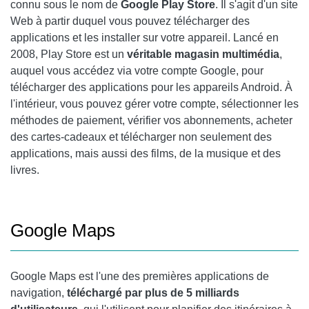
connu sous le nom de
Google Play
Store
. Il s'agit d'un site
GOOGLE CARDBOARD
Web à partir duquel vous pouvez télécharger des
GOOGLE MUSIC PLAY
applications et les installer sur votre appareil. Lancé en
2008, Play Store est un
véritable magasin multimédia
,
GOOGLE PLAY FILM
auquel vous accédez via votre compte Google, pour
télécharger des applications pour les appareils Android. À
ANDROID AUTO
l'intérieur, vous pouvez gérer votre compte, sélectionner les
GOOGLE CHROME REMOTE DESKTOP
méthodes de paiement, vérifier vos abonnements, acheter
des cartes-cadeaux et télécharger non seulement des
GOOGLE PLAY GAMES
applications, mais aussi des films, de la musique et des
livres.
JEU DE GOOGLE LIVRES
Google Maps
Google Maps
est l'une des premières applications de
navigation,
téléchargé par plus de 5 milliards