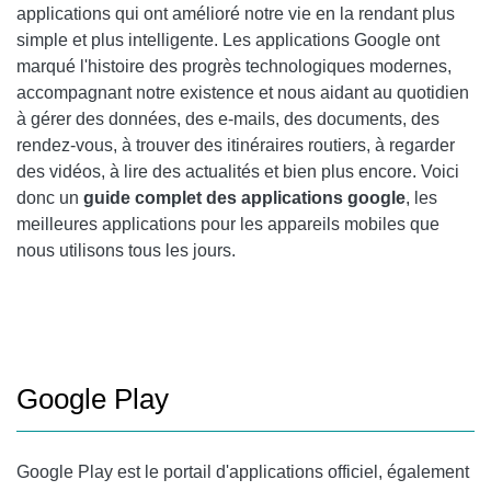
applications qui ont amélioré notre vie en la rendant plus
IMPRESSION EN NUAGE
simple et plus intelligente. Les applications Google ont
GOOGLE AGENDA
marqué l'histoire des progrès technologiques modernes,
accompagnant notre existence et nous aidant au quotidien
FONDS D'ÉCRAN GOOGLE
à gérer des données, des e-mails, des documents, des
rendez-vous, à trouver des itinéraires routiers, à regarder
GMAIL
des vidéos, à lire des actualités et bien plus encore. Voici
GOOGLE CHROME
donc un
guide complet des applications google
, les
meilleures applications pour les appareils mobiles que
GOOGLE KEYBOARD
nous utilisons tous les jours.
AUTHENTICATOR
ACCUEIL GOOGLE
CAMÉRA GOOGLE
Google Play
GOOGLE DATALY
RÉCOMPENSES GOOGLE
Google Play
est le portail d'applications officiel, également