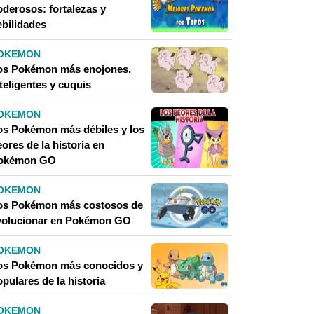
oderosos: fortalezas y
ebilidades
OKEMON
os Pokémon más enojones,
teligentes y cuquis
OKEMON
os Pokémon más débiles y los
ores de la historia en
okémon GO
OKEMON
os Pokémon más costosos de
volucionar en Pokémon GO
OKEMON
os Pokémon más conocidos y
pulares de la historia
OKEMON