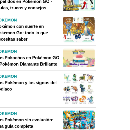
epetidos en Pokémon GO -
uías, trucos y consejos
OKEMON
okémon con suerte en
okémon Go: todo lo que
ecesitas saber
OKEMON
os Pokochos en Pokémon GO
 Pokémon Diamante Brillante
OKEMON
os Pokémon y los signos del
odiaco
OKEMON
os Pokémon sin evolución:
na guía completa