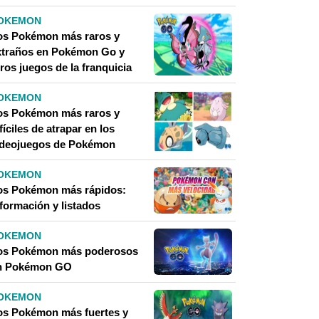
OKEMON
os Pokémon más raros y
xtraños en Pokémon Go y
ros juegos de la franquicia
OKEMON
os Pokémon más raros y
fíciles de atrapar en los
ideojuegos de Pokémon
OKEMON
os Pokémon más rápidos:
nformación y listados
OKEMON
os Pokémon más poderosos
n Pokémon GO
OKEMON
os Pokémon más fuertes y