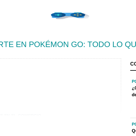
TE EN POKÉMON GO: TODO LO QU
C
P
¿
d
E EN EL COMERCIO
P
GARANTIZADOS
Q