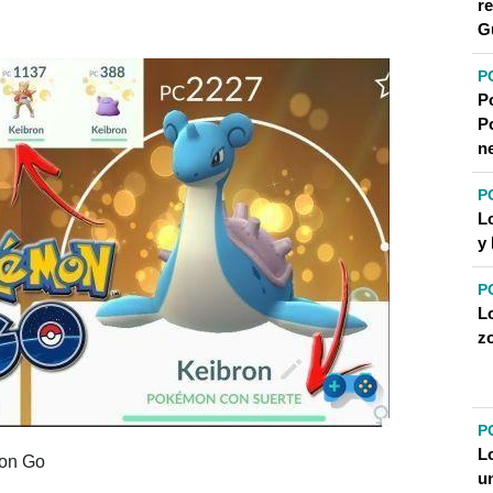
r
G
P
P
 SIN INTERCAMBIAR?
P
PODEROSOS QUE LOS DEMÁS?
n
P
L
y
P
L
z
P
L
mon Go
u