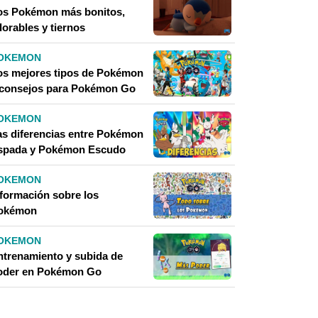
os Pokémon más bonitos,
dorables y tiernos
OKEMON
os mejores tipos de Pokémon
 consejos para Pokémon Go
OKEMON
as diferencias entre Pokémon
spada y Pokémon Escudo
OKEMON
nformación sobre los
okémon
OKEMON
ntrenamiento y subida de
oder en Pokémon Go