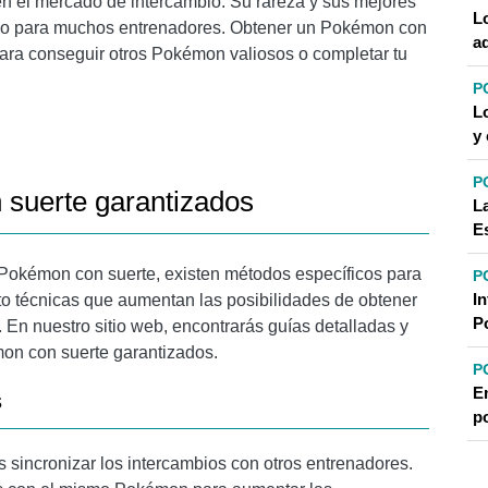
en el mercado de intercambio. Su rareza y sus mejores
L
eseo para muchos entrenadores. Obtener un Pokémon con
a
ara conseguir otros Pokémon valiosos o completar tu
P
L
y
P
 suerte garantizados
L
E
 Pokémon con suerte, existen métodos específicos para
P
I
to técnicas que aumentan las posibilidades de obtener
P
En nuestro sitio web, encontrarás guías detalladas y
mon con suerte garantizados.
P
E
s
p
 sincronizar los intercambios con otros entrenadores.