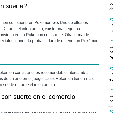
p
n suerte?
d
P
émon con suerte en Pokémon Go. Uno de ellos es
L
 Durante el intercambio, existe una pequeña
in
onvierta en un Pokémon con suerte. Otra forma de
speciales, donde la probabilidad de obtener un Pokémon
P
L
pe
P
P
Pokémon con suerte, es recomendable intercambiar
L
 de un año en el juego. Estos Pokémon tienen más
e
 suerte durante el intercambio.
P
con suerte en el comercio
L
po
P