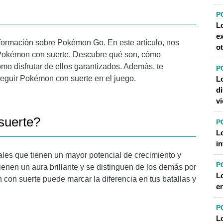
P
L
e
nformación sobre Pokémon Go. En este artículo, nos
ot
 Pokémon con suerte. Descubre qué son, cómo
ómo disfrutar de ellos garantizados. Además, te
P
eguir Pokémon con suerte en el juego.
L
di
v
suerte?
P
L
i
les que tienen un mayor potencial de crecimiento y
P
enen un aura brillante y se distinguen de los demás por
L
con suerte puede marcar la diferencia en tus batallas y
e
P
L