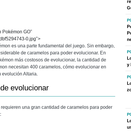
r
EVOLUCIONAR EN POKÉMON GO?
G
AMELOS MÁS RÁPIDO?
P
P
en Pokémon GO"
P
dbf5294743-0.jpg">
n
mon es una parte fundamental del juego. Sin embargo,
P
iderable de caramelos para poder evolucionar. En
L
Pokémon más costosos de evolucionar, la cantidad de
y
mon necesitan 400 caramelos, cómo evolucionar en
evolución Altaria.
P
L
de evolucionar
z
equieren una gran cantidad de caramelos para poder
:
P
L
u