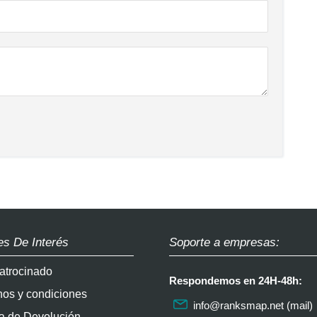
es De Interés
Soporte a empresas:
atrocinado
Respondemos en 24H-48h:
nos y condiciones
info@ranksmap.net
(mail)
ca de Devolución