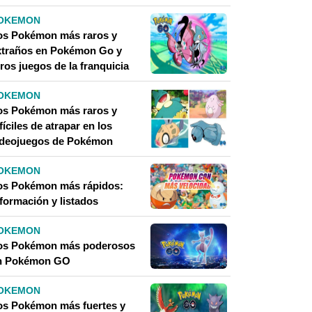
OKEMON
os Pokémon más raros y
xtraños en Pokémon Go y
ros juegos de la franquicia
OKEMON
os Pokémon más raros y
fíciles de atrapar en los
ideojuegos de Pokémon
OKEMON
os Pokémon más rápidos:
nformación y listados
OKEMON
os Pokémon más poderosos
n Pokémon GO
OKEMON
os Pokémon más fuertes y