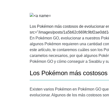
¿CUÁL ES EL POKÉMON MÁS COSTOSO DE 
¿EXISTEN MÉTODOS PARA CONSEGUIR CAR
CONCLUSIÓN
Los Pokémon más costosos de evolucionar 
src="/images/posts/1a5b62c669fc9bf2ae0dd1
En Pokémon GO, evolucionar a nuestros Poké
algunos Pokémon requieren una cantidad cons
este artículo, te contaremos cuáles son los 
caramelos necesarios, por qué algunos Poké
Pokémon GO y cómo conseguir a Swablu y su 
Los Pokémon más costosos 
Existen varios Pokémon en Pokémon GO que r
evolucionar. Algunos de los más costosos son