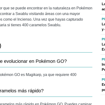
L
r que se puede encontrar en la naturaleza en Pokémon
a
contrar a Swablu visitando áreas con una mayor
P
os como el Incienso. Una vez que hayas capturado
L
taria si tienes 400 caramelos Swablu.
y
P
)
L
E
P
de evolucionar en Pokémon GO?
I
P
okémon GO es Magikarp, ya que requiere 400
P
E
p
aramelos más rápido?
 caramelos más rápido en Pokémon GO. Puedes caminar