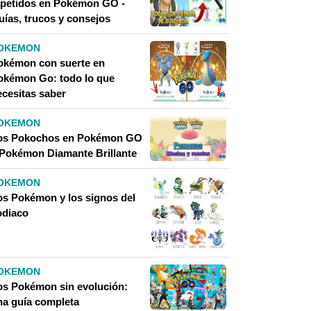
epetidos en Pokémon GO -
uías, trucos y consejos
OKEMON
okémon con suerte en
okémon Go: todo lo que
ecesitas saber
OKEMON
os Pokochos en Pokémon GO
 Pokémon Diamante Brillante
OKEMON
os Pokémon y los signos del
odiaco
OKEMON
os Pokémon sin evolución:
na guía completa