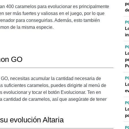
p
an 400 caramelos para evolucionar es principalmente
d
n ser más fuertes y valiosas en el juego, por lo que
trenador para conseguirlas. Además, esto también
P
émon de la misma especie.
L
in
P
L
mon GO
pe
P
P
GO, necesitas acumular la cantidad necesaria de
L
 suficientes caramelos, puedes dirigirte al menú de
e
evolucionar y tocar el botón Evolucionar. Ten en
 cantidad de caramelos, así que asegúrate de tener
P
L
po
u evolución Altaria
P