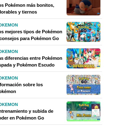
os Pokémon más bonitos,
dorables y tiernos
OKEMON
os mejores tipos de Pokémon
 consejos para Pokémon Go
OKEMON
as diferencias entre Pokémon
spada y Pokémon Escudo
OKEMON
nformación sobre los
okémon
OKEMON
ntrenamiento y subida de
oder en Pokémon Go