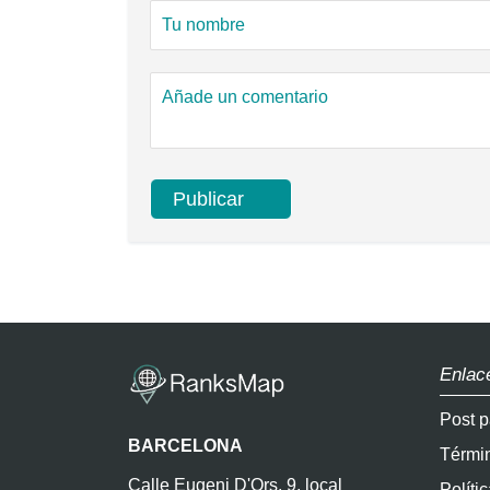
Enlac
Post p
BARCELONA
Térmi
Calle Eugeni D'Ors, 9, local
Políti