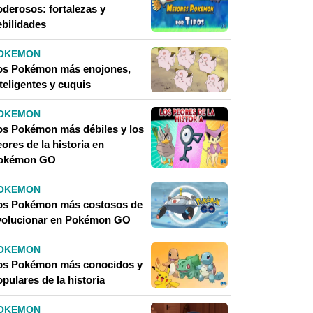
oderosos: fortalezas y
ebilidades
OKEMON
os Pokémon más enojones,
teligentes y cuquis
OKEMON
os Pokémon más débiles y los
ores de la historia en
okémon GO
OKEMON
os Pokémon más costosos de
volucionar en Pokémon GO
OKEMON
os Pokémon más conocidos y
pulares de la historia
OKEMON