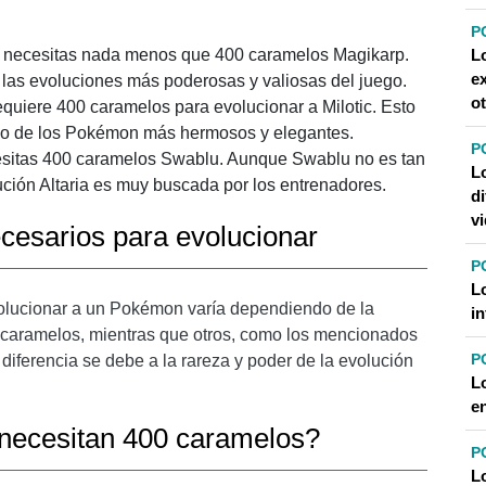
P
, necesitas nada menos que 400 caramelos Magikarp.
L
e
las evoluciones más poderosas y valiosas del juego.
ot
uiere 400 caramelos para evolucionar a Milotic. Esto
uno de los Pokémon más hermosos y elegantes.
P
cesitas 400 caramelos Swablu. Aunque Swablu no es tan
L
ión Altaria es muy buscada por los entrenadores.
di
v
cesarios para evolucionar
P
L
olucionar
a un Pokémon varía dependiendo de la
i
caramelos, mientras que otros, como los mencionados
P
diferencia se debe a la rareza y poder de la evolución
L
e
necesitan 400 caramelos?
P
L