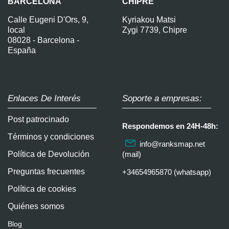
BARCELONA
CHIPRE
Calle Eugeni D'Ors, 9,
Kyriakou Matsi
local
Zygi 7739, Chipre
08028 - Barcelona -
España
Enlaces De Interés
Soporte a empresas:
Post patrocinado
Respondemos en 24H-48h:
Términos y condiciones
info@ranksmap.net
Política de Devolución
(mail)
Preguntas frecuentes
+34654965870 (whatsapp)
Política de cookies
Quiénes somos
Blog