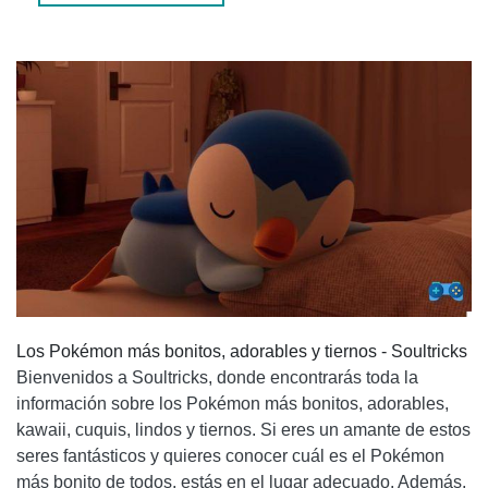
4. VULPIX
LISTAS Y RANKINGS DE LOS POKÉMON MÁS BONITOS
PREGUNTAS FRECUENTES
¿CUÁL ES EL POKÉMON MÁS BONITO DE TODOS?
¿EXISTEN POKÉMON FEOS?
CONCLUSIÓN
Los Pokémon más bonitos, adorables y tiernos - Soultricks
Bienvenidos a Soultricks, donde encontrarás toda la
información sobre los Pokémon más bonitos, adorables,
kawaii, cuquis, lindos y tiernos. Si eres un amante de estos
seres fantásticos y quieres conocer cuál es el Pokémon
más bonito de todos, estás en el lugar adecuado. Además,