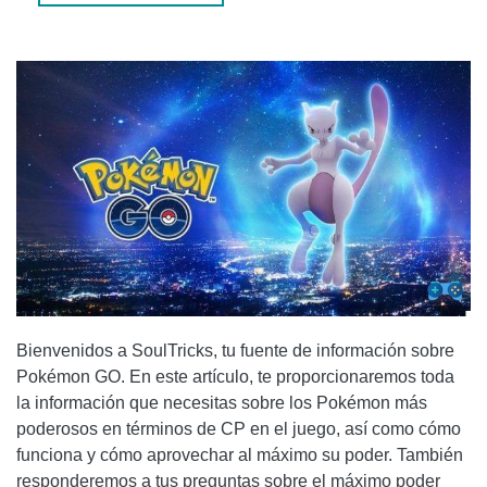
POKÉMON
PREGUNTAS FRECUENTES (FAQS)
1. ¿CUÁL ES EL POKÉMON MÁS PODEROSO EN
TÉRMINOS DE CP EN POKÉMON GO?
2. ¿CUÁL ES EL MÁXIMO NIVEL CP QUE PUEDE
ALCANZAR CADA POKÉMON EN POKÉMON GO?
CONCLUSIÓN
Bienvenidos a SoulTricks, tu fuente de información sobre
Pokémon GO. En este artículo, te proporcionaremos toda
la información que necesitas sobre los Pokémon más
poderosos en términos de CP en el juego, así como cómo
funciona y cómo aprovechar al máximo su poder. También
responderemos a tus preguntas sobre el máximo poder