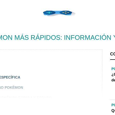
ON MÁS RÁPIDOS: INFORMACIÓN 
C
P
¿
ESPECÍFICA
d
RSO POKÉMON
 POKÉMON ESPADA Y ESCUDO
P
Q