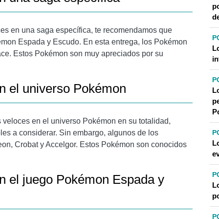
p
d
ces en una saga específica, te recomendamos que
P
kémon Espada y Escudo. En esta entrega, los Pokémon
L
race. Estos Pokémon son muy apreciados por su
in
P
n el universo Pokémon
L
pe
P
 veloces en el universo Pokémon en su totalidad,
es a considerar. Sin embargo, algunos de los
P
L
eon, Crobat y Accelgor. Estos Pokémon son conocidos
e
P
n el juego Pokémon Espada y
L
po
P