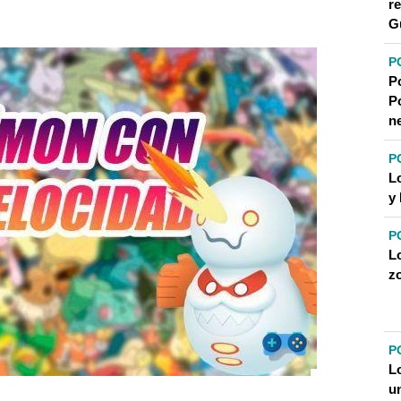
r
G
XYS EN SU FORMA DE VELOCIDAD?
P
P
ROVECHAR LA VELOCIDAD DE LOS POKÉMON EN LOS
P
n
P
L
y
P
L
z
P
L
u