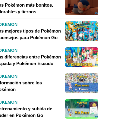
os Pokémon más bonitos,
dorables y tiernos
OKEMON
os mejores tipos de Pokémon
 consejos para Pokémon Go
OKEMON
as diferencias entre Pokémon
spada y Pokémon Escudo
OKEMON
nformación sobre los
okémon
OKEMON
ntrenamiento y subida de
oder en Pokémon Go