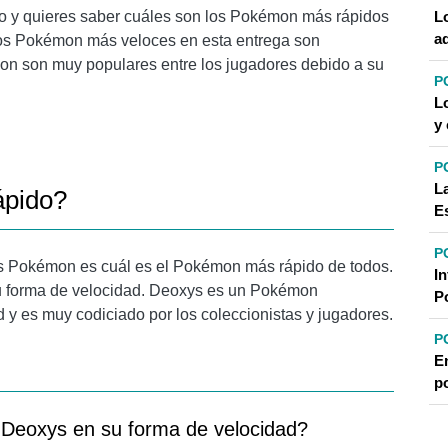
 y quieres saber cuáles son los Pokémon más rápidos
L
a
. Los Pokémon más veloces en esta entrega son
on son muy populares entre los jugadores debido a su
P
L
y
P
L
ápido?
E
P
es Pokémon es cuál es el Pokémon más rápido de todos.
I
u forma de velocidad. Deoxys es un Pokémon
P
d y es muy codiciado por los coleccionistas y jugadores.
P
E
p
Deoxys en su forma de velocidad?