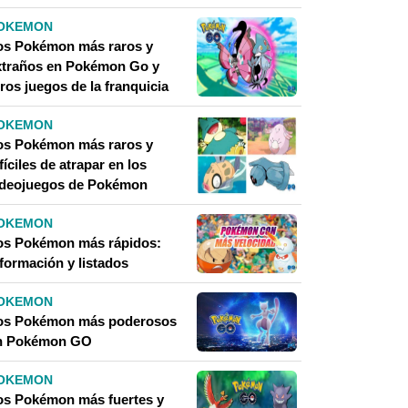
OKEMON
os Pokémon más raros y
xtraños en Pokémon Go y
ros juegos de la franquicia
OKEMON
os Pokémon más raros y
fíciles de atrapar en los
ideojuegos de Pokémon
OKEMON
os Pokémon más rápidos:
nformación y listados
OKEMON
os Pokémon más poderosos
n Pokémon GO
OKEMON
os Pokémon más fuertes y