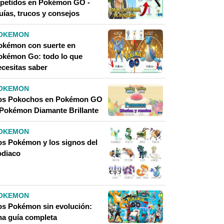
epetidos en Pokémon GO -
uías, trucos y consejos
OKEMON
okémon con suerte en
okémon Go: todo lo que
ecesitas saber
OKEMON
os Pokochos en Pokémon GO
 Pokémon Diamante Brillante
OKEMON
os Pokémon y los signos del
odiaco
OKEMON
os Pokémon sin evolución:
na guía completa