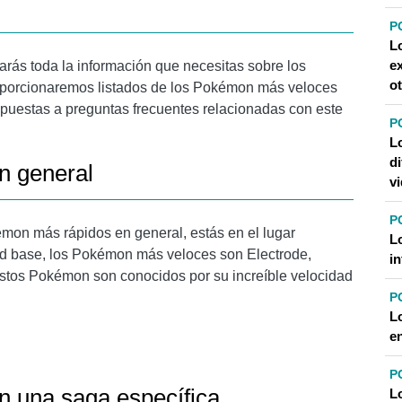
P
L
e
rás toda la información que necesitas sobre los
ot
roporcionaremos listados de los Pokémon más veloces
spuestas a preguntas frecuentes relacionadas con este
P
L
di
n general
v
P
mon más rápidos en general, estás en el lugar
L
ad base, los Pokémon más veloces son Electrode,
i
Estos Pokémon son conocidos por su increíble velocidad
P
L
e
P
 una saga específica
L