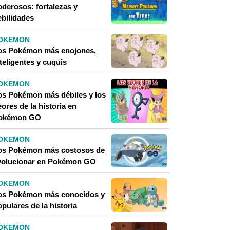
oderosos: fortalezas y
ebilidades
OKEMON
os Pokémon más enojones,
teligentes y cuquis
OKEMON
os Pokémon más débiles y los
ores de la historia en
okémon GO
OKEMON
os Pokémon más costosos de
volucionar en Pokémon GO
OKEMON
os Pokémon más conocidos y
pulares de la historia
OKEMON