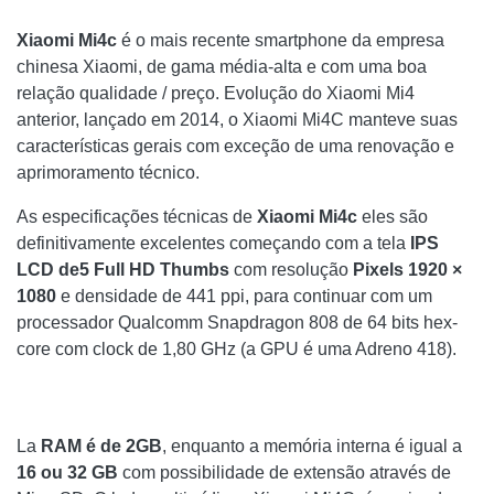
TRANSFIRA ARQUIVOS GRANDES COM O FACEBOOK
Xiaomi Mi4c
é o mais recente smartphone da empresa
COMO FAZER UMA SOLICITAÇÃO DE CANCELAMENTO DE
chinesa Xiaomi, de gama média-alta e com uma boa
ASSINATURA AO MECANISMO DE PESQUISA BING
relação qualidade / preço. Evolução do Xiaomi Mi4
anterior, lançado em 2014, o Xiaomi Mi4C manteve suas
ADICIONE UM COMENTÁRIO DO XIAOMI MI4C: GUIA DE
características gerais com exceção de uma renovação e
COMPRA NO GEARBEST
aprimoramento técnico.
INTERNET
As especificações técnicas de
Xiaomi Mi4c
eles são
definitivamente excelentes começando com a tela
IPS
SONCHI SONO PARA AMANTES DA REALIDADE VIRTUAL?
LCD de
5 Full HD Thumbs
com resolução
Pixels 1920 ×
QUE INFORMAÇÕES COMPARTILHAMOS?
1080
e densidade de 441 ppi, para continuar com um
processador Qualcomm Snapdragon 808 de 64 bits hex-
🤖QUAIS SÃO OS MELHORES PRODUTOS DE REALIDADE
core com clock de 1,80 GHz (a GPU é uma Adreno 418).
VIRTUAL?
CONFIRA NOSSOS MELHORES ARTIGOS!
La
RAM é de 2GB
, enquanto a memória interna é igual a
COMO DESCOBRIR QUEM VISITA SEU PERFIL NO
16 ou 32 GB
com possibilidade de extensão através de
FACEBOOK