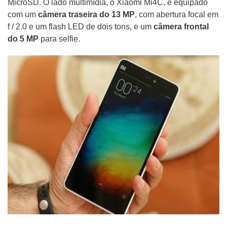
MicroSD. O lado multimídia, o Xiaomi Mi4C, é equipado
COMO INSERIR UM BOTÃO DE DOAÇÃO NO
com um
câmera traseira do 13 MP
, com abertura focal em
BLOGENGINE.NET
f / 2.0 e um flash LED de dois tons, e um
câmera frontal
do 5 MP
para selfie.
RASTREIE CLIQUES DO TWITTER COM O FEEDBURNER
COMO ARQUIVAR MENSAGENS DO OUTLOOK