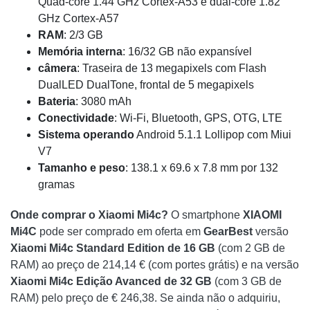
Quad-core 1.44 GHz Cortex-A53 e dual-core 1.82
GHz Cortex-A57
RAM
: 2/3 GB
Memória interna
: 16/32 GB não expansível
câmera
: Traseira de 13 megapixels com Flash
DualLED DualTone, frontal de 5 megapixels
Bateria
: 3080 mAh
Conectividade
: Wi-Fi, Bluetooth, GPS, OTG, LTE
Sistema
operando
Android 5.1.1 Lollipop com Miui
V7
Tamanho e peso
: 138.1 x 69.6 x 7.8 mm por 132
gramas
Onde comprar o Xiaomi Mi4c?
O smartphone
XIAOMI
Mi4C
pode ser comprado em oferta em
GearBest
versão
Xiaomi Mi4c Standard Edition de 16 GB
(com 2 GB de
RAM) ao preço de 214,14 € (com portes grátis) e na versão
Xiaomi Mi4c Edição Avanced de 32 GB
(com 3 GB de
RAM) pelo preço de € 246,38. Se ainda não o adquiriu,