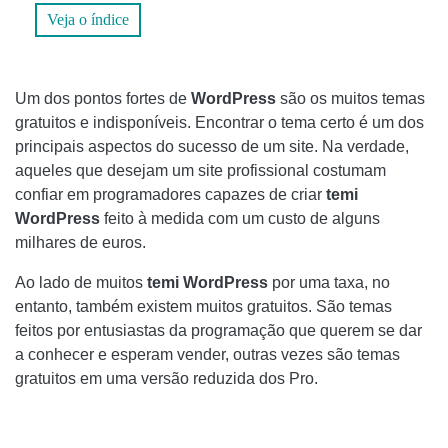
COMO FUNCIONA O ZIMBRA, O MODERNO CLIENTE DE E-
Veja o índice
MAIL DE CÓDIGO ABERTO
SUBSTITUA POSTPAGER POR POSTPAGING EM
Um dos pontos fortes de
WordPress
são os muitos temas
BLOGENGINE.NET
gratuitos e indisponíveis. Encontrar o tema certo é um dos
COMO PAGAR COM PAYPAL AO COMPRAR NA INTERNET
principais aspectos do sucesso de um site. Na verdade,
aqueles que desejam um site profissional costumam
ADICIONE UM COMENTÁRIO DE TEMAS GRATUITOS DO
confiar em programadores capazes de criar
temi
WORDPRESS: AQUI ESTÃO OS MELHORES MODELOS
WordPress
feito à medida com um custo de alguns
PARA O SEU BLOG
milhares de euros.
INTERNET
Ao lado de muitos
temi WordPress
por uma taxa, no
entanto, também existem muitos gratuitos. São temas
SONCHI SONO PARA AMANTES DA REALIDADE VIRTUAL?
feitos por entusiastas da programação que querem se dar
QUE INFORMAÇÕES COMPARTILHAMOS?
a conhecer e esperam vender, outras vezes são temas
gratuitos em uma versão reduzida dos Pro.
🤖QUAIS SÃO OS MELHORES PRODUTOS DE REALIDADE
VIRTUAL?