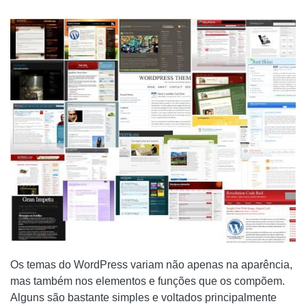
CONFIRA NOSSOS MELHORES ARTIGOS!
COMO DESCOBRIR QUEM VISITA SEU PERFIL NO
FACEBOOK
COMO INSERIR UM BOTÃO DE DOAÇÃO NO
BLOGENGINE.NET
RASTREIE CLIQUES DO TWITTER COM O FEEDBURNER
COMO ARQUIVAR MENSAGENS DO OUTLOOK
Os temas do WordPress variam não apenas na aparência,
mas também nos elementos e funções que os compõem.
Alguns são bastante simples e voltados principalmente