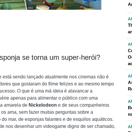
A
A
T
an
A
C
ponja se torna um super-herói?
O
a
A
 está sendo lançado atualmente nos cinemas não é
A
adores que gostaram do filme felizes e ao mesmo tempo
R
sucesso. O que é uma má ideia é alavancar a
érie apenas para alimentar o público com uma
A
ja amarela de
Nickelodeon
e de seus companheiros
R
 os ama, sem fazer muitas perguntas sobre a
n
 do mar, de esponjas falantes e de esquilos aquáticos.
e de nos desenhar um videogame digno de ser chamado,
A