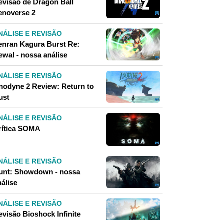
evisão de Dragon Ball
enoverse 2
NÁLISE E REVISÃO
enran Kagura Burst Re:
ewal - nossa análise
NÁLISE E REVISÃO
nodyne 2 Review: Return to
ust
NÁLISE E REVISÃO
rítica SOMA
NÁLISE E REVISÃO
unt: Showdown - nossa
álise
NÁLISE E REVISÃO
evisão Bioshock Infinite