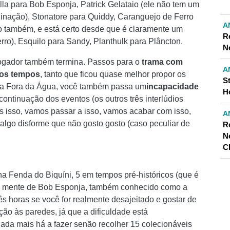
olla para Bob Esponja, Patrick Gelataio (ele não tem um
inação), Stonatore para Quiddy, Caranguejo de Ferro
A
 também, e está certo desde que é claramente um
R
ro), Esquilo para Sandy, Planthulk para Plâncton.
N
 jogador também termina. Passos para o
trama com
A
 os tempos
, tanto que ficou quase melhor propor os
S
ja Fora da Água, você também passa um
incapacidade
H
continuação dos eventos (os outros três interlúdios
s isso, vamos passar a isso, vamos acabar com isso,
A
 algo disforme que não gosto gosto (caso peculiar de
R
N
C
na Fenda do Biquíni, 5 em tempos pré-históricos (que é
na mente de Bob Esponja, também conhecido como a
rês horas se você for realmente desajeitado e gostar de
ão às paredes, já que a dificuldade está
da mais há a fazer senão recolher 15 colecionáveis ​​