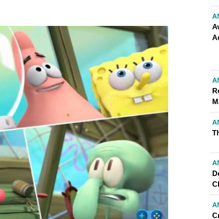
A
A
A
A
R
M
A
T
A
D
C
A
C