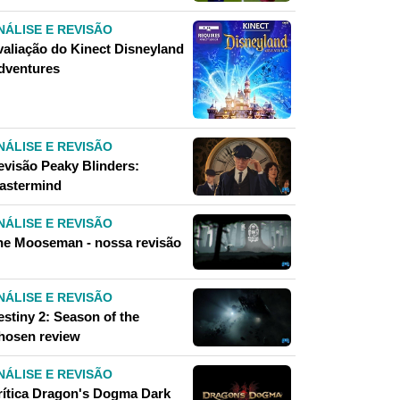
NÁLISE E REVISÃO
valiação do Kinect Disneyland
dventures
NÁLISE E REVISÃO
evisão Peaky Blinders:
astermind
NÁLISE E REVISÃO
he Mooseman - nossa revisão
NÁLISE E REVISÃO
estiny 2: Season of the
hosen review
NÁLISE E REVISÃO
rítica Dragon's Dogma Dark