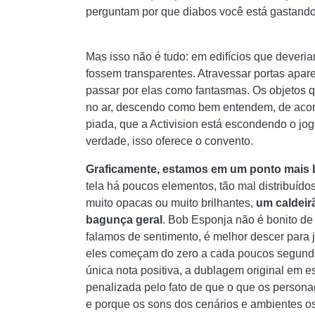
perguntam por que diabos você está gastando
Mas isso não é tudo: em edifícios que deveria
fossem transparentes. Atravessar portas apa
passar por elas como fantasmas. Os objetos 
no ar, descendo como bem entendem, de aco
piada, que a Activision está escondendo o jogo
verdade, isso oferece o convento.
Graficamente, estamos em um ponto mais b
tela há poucos elementos, tão mal distribuíd
muito opacas ou muito brilhantes,
um caldeir
bagunça geral
. Bob Esponja não é bonito de 
falamos de sentimento, é melhor descer para jo
eles começam do zero a cada poucos segundos,
única nota positiva, a dublagem original em e
penalizada pelo fato de que o que os persona
e porque os sons dos cenários e ambientes o