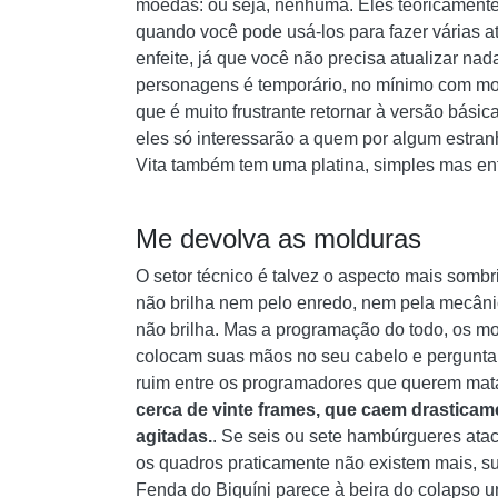
moedas: ou seja, nenhuma. Eles teoricamente
quando você pode usá-los para fazer várias a
enfeite, já que você não precisa atualizar na
personagens é temporário, no mínimo com moe
que é muito frustrante retornar à versão bási
eles só interessarão a quem por algum estran
Vita também tem uma platina, simples mas en
Me devolva as molduras
O setor técnico é talvez o aspecto mais sombrio
não brilha nem pelo enredo, nem pela mecânic
não brilha. Mas a programação do todo, os mo
colocam suas mãos no seu cabelo e pergunta
ruim entre os programadores que querem mat
cerca de vinte frames, que caem drastica
agitadas.
. Se seis ou sete hambúrgueres at
os quadros praticamente não existem mais, s
Fenda do Biquíni parece à beira do colapso un