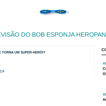
VISÃO DO BOB ESPONJA HEROPA
C
E TORNA UM SUPER-HERÓI?
A
C
NÇA
O
A
A