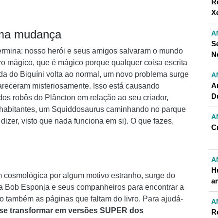
R
X
uma mudança
A
S
rmina: nosso herói e seus amigos salvaram o mundo
N
o mágico, que é mágico porque qualquer coisa escrita
da do Biquíni volta ao normal, um novo problema surge
A
A
pareceram misteriosamente. Isso está causando
D
dos robôs do Plâncton em relação ao seu criador,
habitantes, um Squiddosaurus caminhando no parque
A
izer, visto que nada funciona em si). O que fazes,
C
A
H
m cosmológica por algum motivo estranho, surge do
an
 a Bob Esponja e seus companheiros para encontrar a
 também as páginas que faltam do livro. Para ajudá-
A
 a se transformar em versões SUPER dos
R