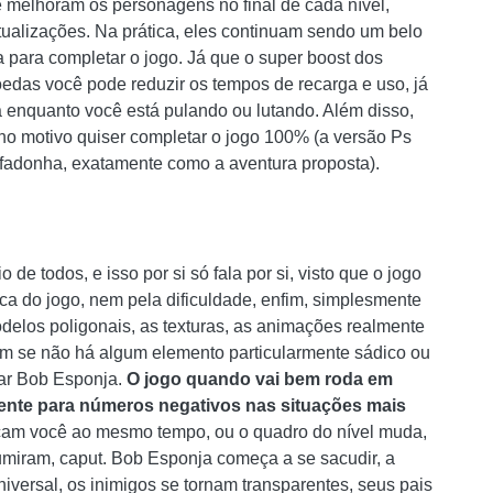
 melhoram os personagens no final de cada nível,
tualizações. Na prática, eles continuam sendo um belo
da para completar o jogo. Já que o super boost dos
das você pode reduzir os tempos de recarga e uso, já
ca enquanto você está pulando ou lutando. Além disso,
ho motivo quiser completar o jogo 100% (a versão Ps
fadonha, exatamente como a aventura proposta).
 de todos, e isso por si só fala por si, visto que o jogo
a do jogo, nem pela dificuldade, enfim, simplesmente
delos poligonais, as texturas, as animações realmente
m se não há algum elemento particularmente sádico ou
ar Bob Esponja.
O jogo quando vai bem roda em
mente para números negativos nas situações mais
acam você ao mesmo tempo, ou o quadro do nível muda,
umiram, caput. Bob Esponja começa a se sacudir, a
iversal, os inimigos se tornam transparentes, seus pais