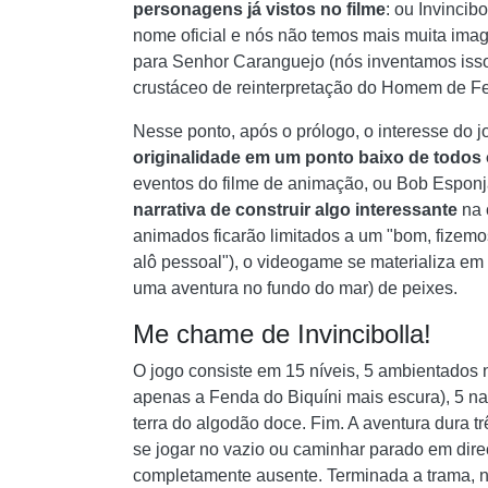
personagens já vistos no filme
: ou Invincib
nome oficial e nós não temos mais muita imag
para Senhor Caranguejo (nós inventamos isso
crustáceo de reinterpretação do Homem de Fer
Nesse ponto, após o prólogo, o interesse do
originalidade em um ponto baixo de todos
eventos do filme de animação, ou Bob Espon
narrativa de construir algo interessante
na 
animados ficarão limitados a um "bom, fizemo
alô pessoal"), o videogame se materializa em
uma aventura no fundo do mar) de peixes.
Me chame de Invincibolla!
O jogo consiste em 15 níveis, 5 ambientados 
apenas a Fenda do Biquíni mais escura), 5 
terra do algodão doce. Fim. A aventura dura t
se jogar no vazio ou caminhar parado em direç
completamente ausente. Terminada a trama, na