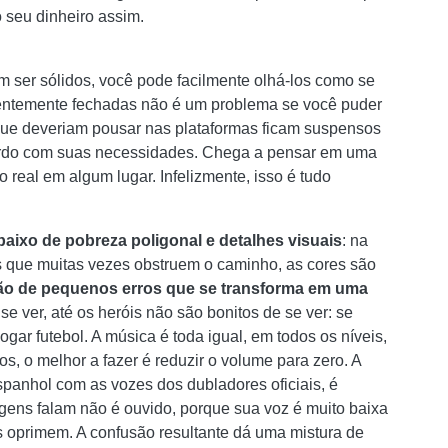
 seu dinheiro assim.
m ser sólidos, você pode facilmente olhá-los como se
rentemente fechadas não é um problema se você puder
que deveriam pousar nas plataformas ficam suspensos
rdo com suas necessidades. Chega a pensar em uma
 real em algum lugar. Infelizmente, isso é tudo
aixo de pobreza poligonal e detalhes visuais
: na
os que muitas vezes obstruem o caminho, as cores são
ão de pequenos erros que se transforma em uma
se ver, até os heróis não são bonitos de se ver: se
gar futebol. A música é toda igual, em todos os níveis,
 o melhor a fazer é reduzir o volume para zero. A
spanhol com as vozes dos dubladores oficiais, é
gens falam não é ouvido, porque sua voz é muito baixa
s oprimem. A confusão resultante dá uma mistura de