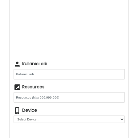
person
Kullanıcı adı
iso
Resources
phone_iphone
Device