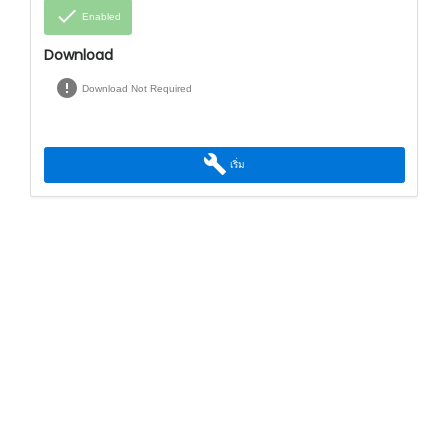
done
Enabled
Download
error
Download Not Required
build
เริ่ม