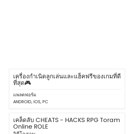
เครื่องกำเนิดลูกเล่นและแฮ็คฟรีของเกมที่ดี
ที่สุด🎮
แพลตฟอร์ม
ANDROID, IOS, PC
เคล็ดลับ CHEATS - HACKS RPG Toram
Online ROLE