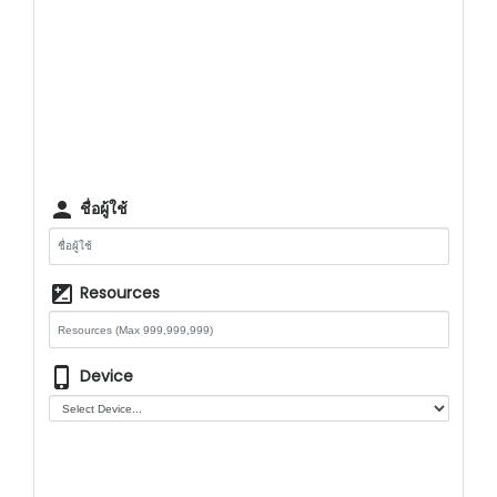
person
ชื่อผู้ใช้
iso
Resources
phone_iphone
Device