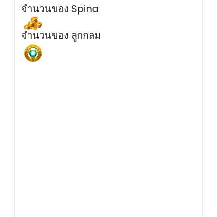
จำนวนของ Spina
จำนวนของ ลูกกลม