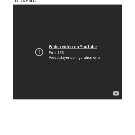
วิดีโอสอน