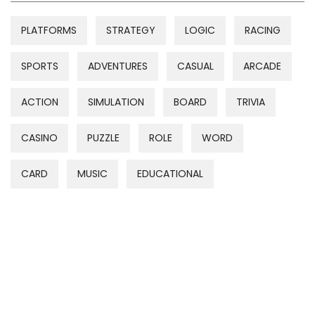
PLATFORMS
STRATEGY
LOGIC
RACING
SPORTS
ADVENTURES
CASUAL
ARCADE
ACTION
SIMULATION
BOARD
TRIVIA
CASINO
PUZZLE
ROLE
WORD
CARD
MUSIC
EDUCATIONAL