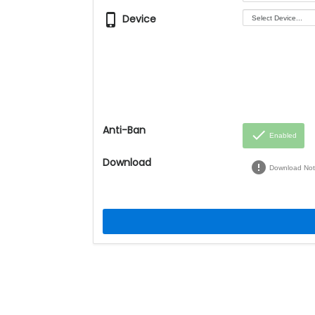
phone_iphone
Device
Anti-Ban
done
Enabled
Download
error
Download Not