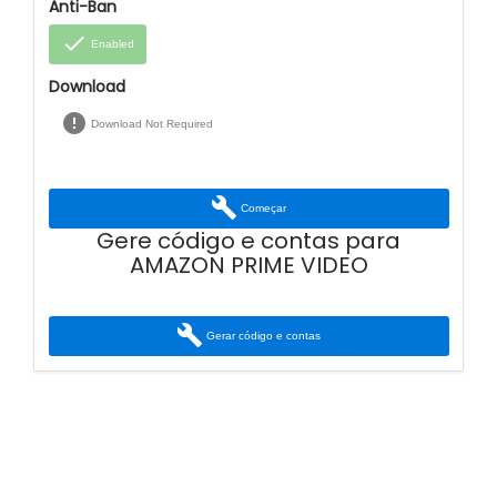
Anti-Ban
done
Enabled
Download
error
Download Not Required
build
Começar
Gere código e contas para
AMAZON PRIME VIDEO
build
Gerar código e contas