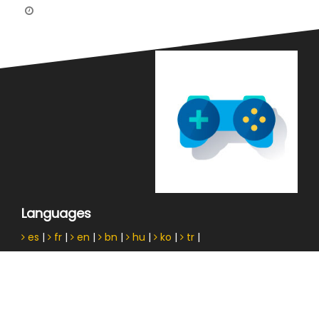
Languages
es
|
fr
|
en
|
bn
|
hu
|
ko
|
tr
|
Information About Cookies
© Copyright 2021. All Rights Reserved.