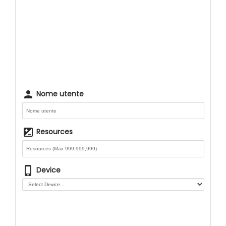
person
Nome utente
iso
Resources
phone_iphone
Device