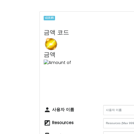
V2.01.85
금액 코드
금액
person
사용자 이름
iso
Resources