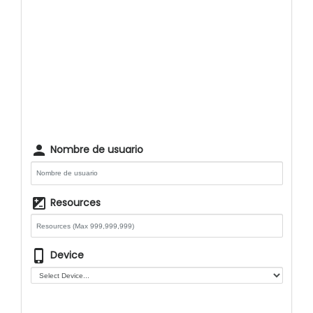
person
Nombre de usuario
iso
Resources
phone_iphone
Device