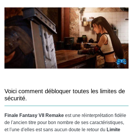
LIMIT BREAK PAR BARRET WALLACE
LIMITE DE NIVEAU 1 - FEU DANS LE TROU
LIMITE DE NIVEAU 2 - CATASTROPHE
ALTERNATIVE À LIMIT BREAK - REFOCUS
LIMIT BREAK PAR TIFA LOCKHART
LIMITE DE NIVEAU 1 - SOMERSAULT
LIMITE DE NIVEAU 2 - DAUPHIN FLURRY
Voici comment débloquer toutes les limites de
ALTERNATIVE À LIMIT BREAK - REFOCUS
sécurité.
LIMIT BREAK PAR AERITH GAINSBOROUGH
Finale Fantasy VII Remake
est une réinterprétation fidèle
LIMITE DE NIVEAU 1 - VENT DE GUÉRISON
de l'ancien titre pour bon nombre de ses caractéristiques,
LIMITE DE NIVEAU 2 - PROTECTION DE LA PLANÈTE
et l'une d'elles est sans aucun doute le retour du
Limite