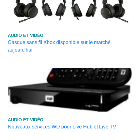
AUDIO ET VIDÉO
Casque sans fil Xbox disponible sur le marché
aujourd'hui
AUDIO ET VIDÉO
Nouveaux services WD pour Live Hub et Live TV