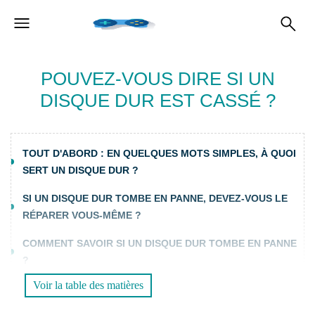
POUVEZ-VOUS DIRE SI UN
DISQUE DUR EST CASSÉ ?
TOUT D'ABORD : EN QUELQUES MOTS SIMPLES, À QUOI
SERT UN DISQUE DUR ?
SI UN DISQUE DUR TOMBE EN PANNE, DEVEZ-VOUS LE
RÉPARER VOUS-MÊME ?
COMMENT SAVOIR SI UN DISQUE DUR TOMBE EN PANNE
?
Voir la table des matières
SEULS LES BRUITS PERMETTENT DE COMPRENDRE LES
PROBLÈMES D'UN DISQUE DUR ?