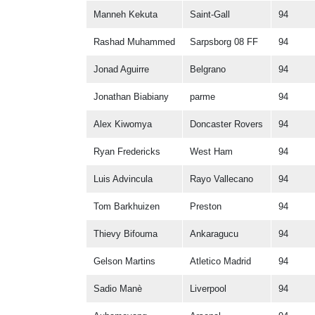
Manneh Kekuta
Saint-Gall
94
Rashad Muhammed
Sarpsborg 08 FF
94
Jonad Aguirre
Belgrano
94
Jonathan Biabiany
parme
94
Alex Kiwomya
Doncaster Rovers
94
Ryan Fredericks
West Ham
94
Luis Advincula
Rayo Vallecano
94
Tom Barkhuizen
Preston
94
Thievy Bifouma
Ankaragucu
94
Gelson Martins
Atletico Madrid
94
Sadio Manè
Liverpool
94