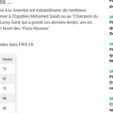
s ...
F
jo
ur à la Juventus est extraordinaire, de nombreux
e penser à l'Egyptien Mohamed Salah ou au "Champion du
S
F
Leroy Sanè qui a grandi ces derniers temps. ans en
q
 un favori des "Pace-Abusers"
S
S
apides dans FIFA 19:
F
q
équipe
b
75
S
F
87
O
c
75
S
88
C
86
sp