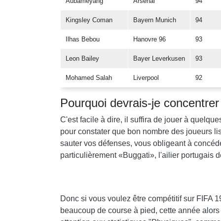
Aubameyang
Arsenal
94
Kingsley Coman
Bayern Munich
94
Ilhas Bebou
Hanovre 96
93
Leon Bailey
Bayer Leverkusen
93
Mohamed Salah
Liverpool
92
Pourquoi devrais-je concentrer
C'est facile à dire, il suffira de jouer à quelq
pour constater que bon nombre des joueurs list
sauter vos défenses, vous obligeant à concéd
particulièrement «Buggati», l'ailier portugais de
Donc si vous voulez être compétitif sur FIFA 
beaucoup de course à pied, cette année alors