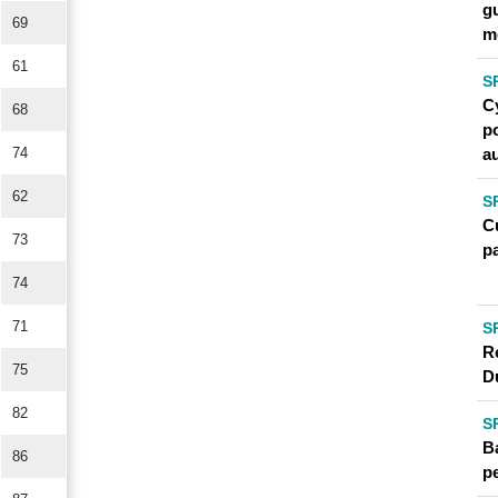
g
69
m
61
S
C
68
p
a
74
62
S
C
73
p
74
71
S
R
75
D
82
S
B
86
p