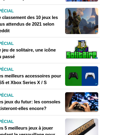
PÉCIAL
e classement des 10 jeux les
lus attendus de 2021 selon
eddit
PÉCIAL
 jeu de solitaire, une icône
u passé
PÉCIAL
es meilleurs accessoires pour
S5 et Xbox Series X / S
PÉCIAL
s jeux du futur: les consoles
isteront-elles encore?
PÉCIAL
s 5 meilleurs jeux à jouer
endant le verrouillage pour