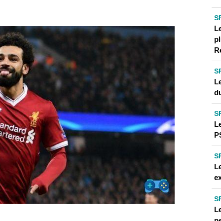
S
L
p
R
S
Le
d
S
L
P
S
Le
ex
S
Le
p