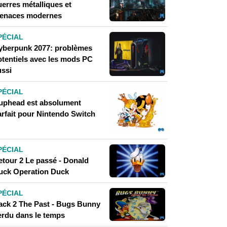
uerres métalliques et
enaces modernes
PÉCIAL
yberpunk 2077: problèmes
otentiels avec les mods PC
ussi
PÉCIAL
uphead est absolument
arfait pour Nintendo Switch
PÉCIAL
etour 2 Le passé - Donald
uck Operation Duck
PÉCIAL
ack 2 The Past - Bugs Bunny
erdu dans le temps