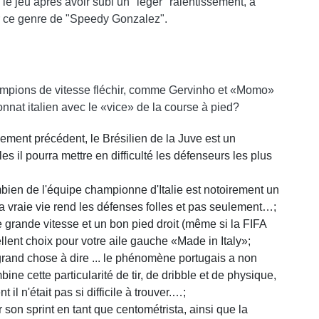
le jeu après avoir subi un "léger" ralentissement, a
r ce genre de "Speedy Gonzalez".
mpions de vitesse fléchir, comme Gervinho et «Momo»
nnat italien avec le «vice» de la course à pied?
ent précédent, le Brésilien de la Juve est un
les il pourra mettre en difficulté les défenseurs les plus
ombien de l'équipe championne d'Italie est notoirement un
 la vraie vie rend les défenses folles et pas seulement…;
e grande vitesse et un bon pied droit (même si la FIFA
llent choix pour votre aile gauche «Made in Italy»;
 grand chose à dire ... le phénomène portugais a non
e cette particularité de tir, de dribble et de physique,
il n'était pas si difficile à trouver.…;
son sprint en tant que centométrista, ainsi que la