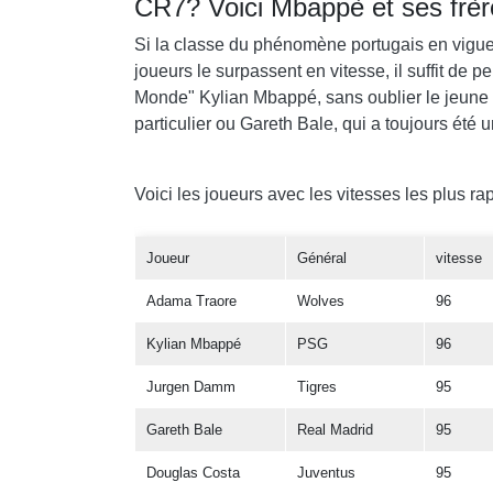
CR7? Voici Mbappè et ses frère
Si la classe du phénomène portugais en vigue
joueurs le surpassent en vitesse, il suffit d
Monde" Kylian Mbappé, sans oublier le jeune 
particulier ou Gareth Bale, qui a toujours été
Voici les joueurs avec les vitesses les plus r
Joueur
Général
vitesse
Adama Traore
Wolves
96
Kylian Mbappé
PSG
96
Jurgen Damm
Tigres
95
Gareth Bale
Real Madrid
95
Douglas Costa
Juventus
95