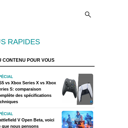
US RAPIDES
U CONTENU POUR VOUS
PÉCIAL
S5 vs Xbox Series X vs Xbox
eries S: comparaison
omplète des spécifications
echniques
PÉCIAL
ttlefield V Open Beta, voici
e que nous pensons