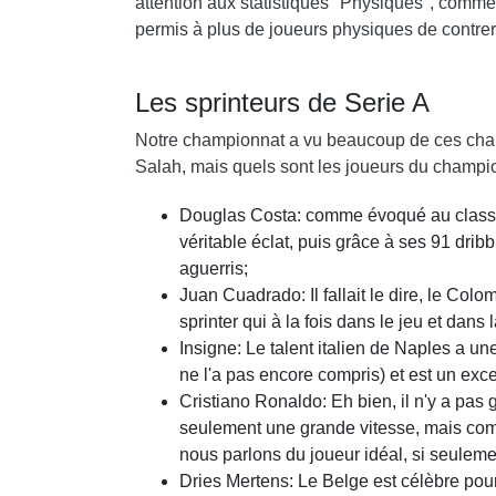
attention aux statistiques "Physiques", comme 
permis à plus de joueurs physiques de contre
Les sprinteurs de Serie A
Notre championnat a vu beaucoup de ces cha
Salah, mais quels sont les joueurs du champio
Douglas Costa: comme évoqué au classem
véritable éclat, puis grâce à ses 91 dribb
aguerris;
Juan Cuadrado: Il fallait le dire, le Col
sprinter qui à la fois dans le jeu et dans
Insigne: Le talent italien de Naples a un
ne l'a pas encore compris) et est un exce
Cristiano Ronaldo: Eh bien, il n'y a pas
seulement une grande vitesse, mais combin
nous parlons du joueur idéal, si seulement 
Dries Mertens: Le Belge est célèbre pour 