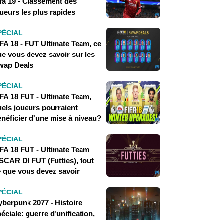
ifa 19 - Classement des
ueurs les plus rapides
PÉCIAL
IFA 18 - FUT Ultimate Team, ce
ue vous devez savoir sur les
wap Deals
PÉCIAL
IFA 18 FUT - Ultimate Team,
uels joueurs pourraient
énéficier d'une mise à niveau?
PÉCIAL
IFA 18 FUT - Ultimate Team
SCAR DI FUT (Futties), tout
e que vous devez savoir
PÉCIAL
yberpunk 2077 - Histoire
éciale: guerre d'unification,