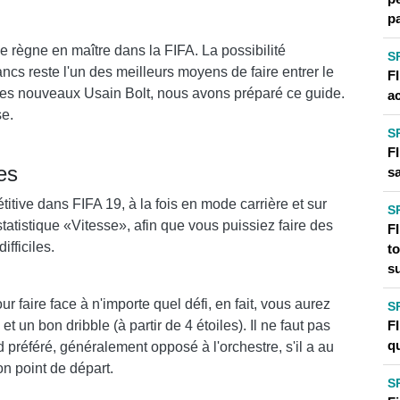
p
 règne en maître dans la FIFA. La possibilité
S
ncs reste l'un des meilleurs moyens de faire entrer le
F
r ces nouveaux Usain Bolt, nous avons préparé ce guide.
a
se.
S
F
es
s
tive dans FIFA 19, à la fois en mode carrière et sur
S
tatistique «Vitesse», afin que vous puissiez faire des
F
fficiles.
t
s
r faire face à n'importe quel défi, en fait, vous aurez
S
F
un bon dribble (à partir de 4 étoiles). Il ne faut pas
q
ed préféré, généralement opposé à l'orchestre, s'il a au
on point de départ.
S