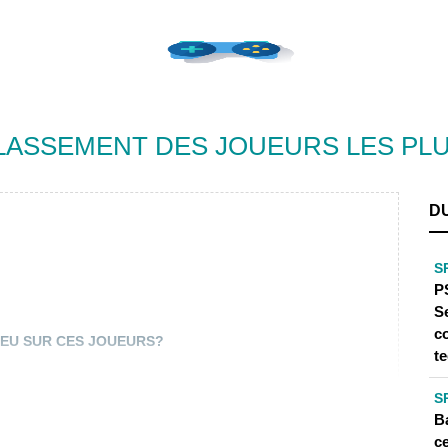
 CLASSEMENT DES JOUEURS LES PL
D
S
P
S
c
EU SUR CES JOUEURS?
t
S
Ba
c