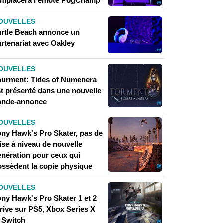
emplacera l'emote PogChamp
OUVELLES
urtle Beach annonce un
artenariat avec Oakley
OUVELLES
ourment: Tides of Numenera
st présenté dans une nouvelle
ande-annonce
OUVELLES
ony Hawk's Pro Skater, pas de
ise à niveau de nouvelle
énération pour ceux qui
ossèdent la copie physique
OUVELLES
ony Hawk's Pro Skater 1 et 2
rrive sur PS5, Xbox Series X
t Switch