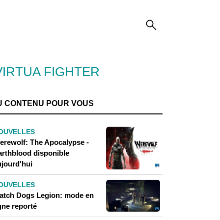
VIRTUA FIGHTER
U CONTENU POUR VOUS
OUVELLES
erewolf: The Apocalypse -
arthblood disponible
ujourd'hui
OUVELLES
atch Dogs Legion: mode en
gne reporté