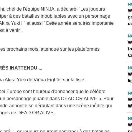
N
, chef de l'équipe NINJA, a déclaré: "Les joueurs
W
ciper à des batailles inoubliables avec un personnage
gr
Akira Yuki !!" et aussi "Cette année sera très importante
de
st à venir".
N
W
fo
les prochains mois, attendue sur les plateformes
C
N
ÈS INATTENDU ...
W
kira Yuki de Virtua Fighter sur la liste.
li
ei Europe sont heureux d'annoncer que le célèbre
N
 sera un personnage jouable dans DEAD OR ALIVE 5. Pour
W
ande-annonce se déroulant dans une scène inédite qui
Wa
onnages de DEAD OR ALIVE.
N
W
p
aré: "Les joueurs pourront participer à des batailles