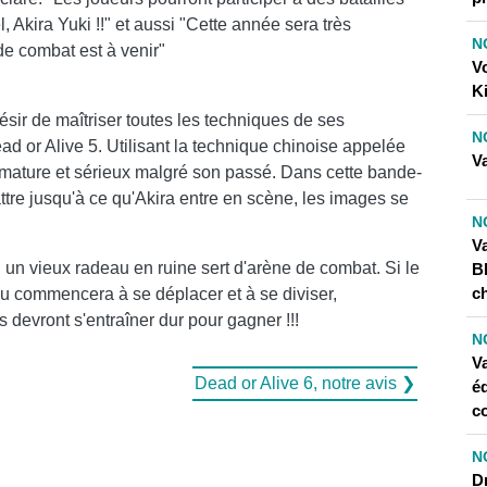
Akira Yuki !!" et aussi "Cette année sera très
N
de combat est à venir"
Vo
Ki
ésir de maîtriser toutes les techniques de ses
N
ead or Alive 5. Utilisant la technique chinoise appelée
V
 mature et sérieux malgré son passé. Dans cette bande-
re jusqu'à ce qu'Akira entre en scène, les images se
N
V
 un vieux radeau en ruine sert d'arène de combat. Si le
B
c
eau commencera à se déplacer et à se diviser,
 devront s'entraîner dur pour gagner !!!
N
V
Dead or Alive 6, notre avis ❯
éd
co
N
D