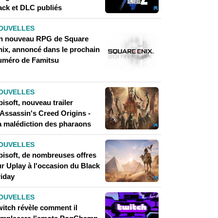
ack et DLC publiés
OUVELLES
n nouveau RPG de Square
nix, annoncé dans le prochain
uméro de Famitsu
OUVELLES
isoft, nouveau trailer
'Assassin's Creed Origins -
a malédiction des pharaons
OUVELLES
bisoft, de nombreuses offres
ur Uplay à l'occasion du Black
riday
OUVELLES
witch révèle comment il