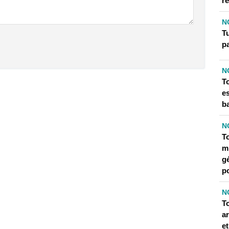
r
N
T
p
N
T
e
b
N
T
m
g
p
N
T
a
e