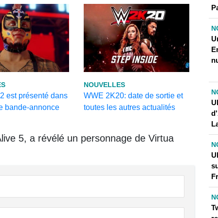
P
N
U
E
n
ES
NOUVELLES
N
est présenté dans
WWE 2K20: date de sortie et
Ub
re bande-annonce
toutes les autres actualités
d
L
ive 5, a révélé un personnage de Virtua
N
U
s
F
N
T