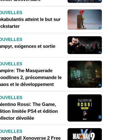
OUVELLES
kabulantis atteint le but sur
ckstarter
OUVELLES
ampyr, exigences et sortie
OUVELLES
ampire: The Masquerade
loodlines 2, précommande le
haos et le développement
OUVELLES
alentino Rossi: The Game,
ition limitée PS4 et édition
llector dévoilée
OUVELLES
ragon Ball Xenoverse 2 Free