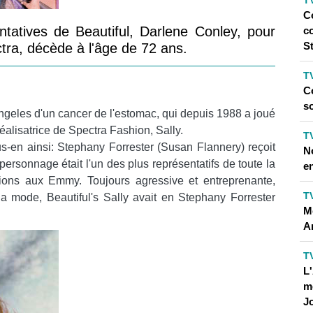
T
C
ntatives de Beautiful, Darlene Conley, pour
c
St
tra, décède à l'âge de 72 ans.
T
C
so
ngeles d'un cancer de l'estomac, qui depuis 1988 a joué
réalisatrice de Spectra Fashion, Sally.
T
 ainsi: Stephany Forrester (Susan Flannery) reçoit
N
rsonnage était l'un des plus représentatifs de toute la
en
tions aux Emmy. Toujours agressive et entreprenante,
T
a mode, Beautiful's Sally avait en Stephany Forrester
Me
A
T
L'
m
J