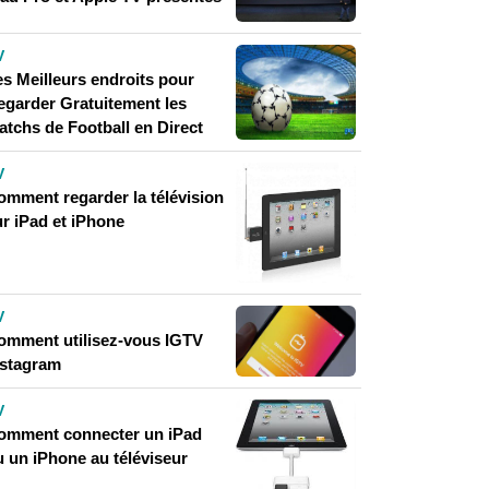
V
es Meilleurs endroits pour
egarder Gratuitement les
atchs de Football en Direct
V
omment regarder la télévision
ur iPad et iPhone
V
omment utilisez-vous IGTV
nstagram
V
omment connecter un iPad
u un iPhone au téléviseur