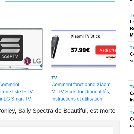
T
L
R
M
T
C
s
TV
 Comment
Comment fonctionne Xiaomi
T
r une liste IPTV
Mi TV Stick: fonctionnalités,
C
ur LG Smart TV
instructions et utilisation
I
nley, Sally Spectra de Beautiful, est morte
T
C
o