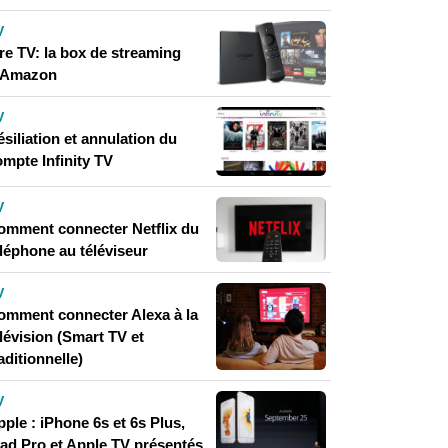
V
re TV: la box de streaming
'Amazon
V
siliation et annulation du
ompte Infinity TV
V
omment connecter Netflix du
éléphone au téléviseur
V
omment connecter Alexa à la
lévision (Smart TV et
aditionnelle)
V
ple : iPhone 6s et 6s Plus,
Pad Pro et Apple TV présentés