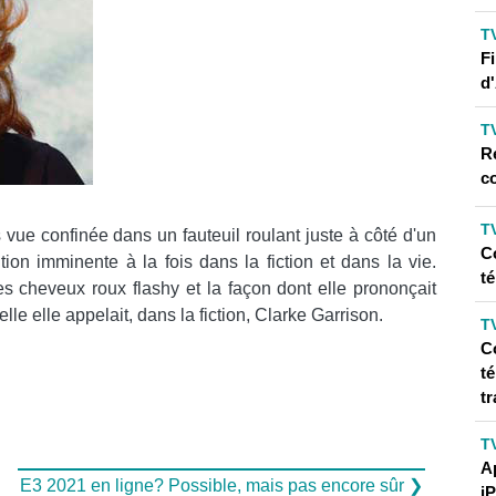
T
Fi
d
T
Ré
c
T
vue confinée dans un fauteuil roulant juste à côté d'un
C
ion imminente à la fois dans la fiction et dans la vie.
t
ses cheveux roux flashy et la façon dont elle prononçait
le elle appelait, dans la fiction, Clarke Garrison.
T
C
té
tr
T
Ap
E3 2021 en ligne? Possible, mais pas encore sûr ❯
i