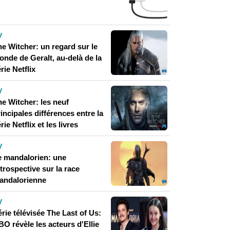
V
he Witcher: un regard sur le
onde de Geralt, au-delà de la
rie Netflix
V
he Witcher: les neuf
incipales différences entre la
rie Netflix et les livres
V
e mandalorien: une
trospective sur la race
andalorienne
V
rie télévisée The Last of Us:
O révèle les acteurs d'Ellie