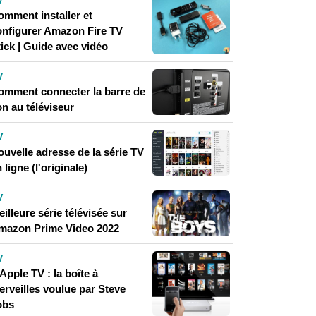
V
omment installer et
onfigurer Amazon Fire TV
ick | Guide avec vidéo
V
omment connecter la barre de
n au téléviseur
V
ouvelle adresse de la série TV
 ligne (l'originale)
V
illeure série télévisée sur
mazon Prime Video 2022
V
Apple TV : la boîte à
erveilles voulue par Steve
obs