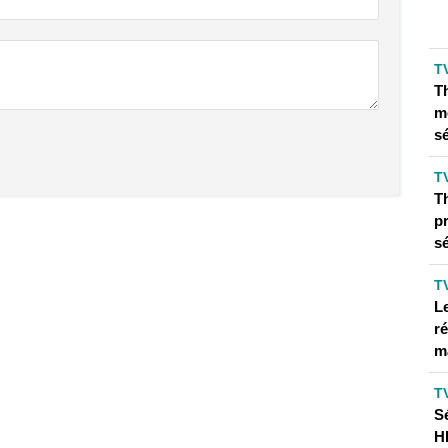
T
T
m
sé
T
T
pr
sé
T
L
ré
m
T
Sé
HB