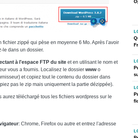
O
L
Qu
 fichier zippé qui pèse en moyenne 6 Mo. Après l'avoir
F
-le dans un dossier.
L
ectant à l'espace FTP du site
et en utilisant le nom et
P
eur vous a fournis. Localisez le dossier
www
o
s
rnisseur) et copiez tout le contenu du dossier dans
iez pas le zip mais uniquement la partie dézippée).
L
P
s aurez téléchargé tous les fichiers wordpress sur le
fi
vigateur
: Chrome, Firefox ou autre et entrez l'adresse
L
P