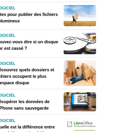
OGICIEL
tes pour publier des fichiers
olumineux
OGICIEL
ouvez-vous dire si un disque
ur est cassé ?
OGICIEL
écouvrez quels dossiers et
chiers occupent le plus
'espace disque
OGICIEL
écupérer les données de
'iPhone sans sauvegarde
OGICIEL
elle est la différence entre