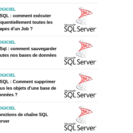
OGICIEL
-SQL : comment exécuter
équentiellement toutes les
tapes d'un Job ?
OGICIEL
-Sql : comment sauvegarder
outes nos bases de données
OGICIEL
-SQL : Comment supprimer
us les objets d'une base de
onnées ?
OGICIEL
onctions de chaîne SQL
erver