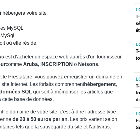
L
 hébergera votre site
T
ySQL
s
onnées MySQL
é
 MySql
t où elle réside.
L
T
ss
est d'acheter un espace web auprès d'un fournisseur
t
eur
comme
Aruba
,
INSCRIPTION
o
Netsons
.
 et le Prestataire, vous pouvez enregistrer un domaine en
L
 site Internet. Les forfaits comprennent
hébergement
,
T
 données
SQL
qui sert à mémoriser les articles que
to
 cette base de données.
d
le domaine de votre site, c'est-à-dire l'adresse type :
L
yenne
de 20 à 50 euros par an
. Les prix varient selon
F
ntaires tels que la sauvegarde du site et l'antivirus.
S