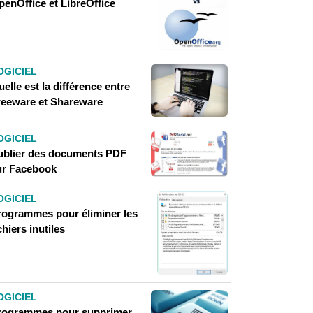
penOffice et LibreOffice
OGICIEL
elle est la différence entre
reeware et Shareware
OGICIEL
ublier des documents PDF
ur Facebook
OGICIEL
rogrammes pour éliminer les
chiers inutiles
OGICIEL
rogrammes pour supprimer