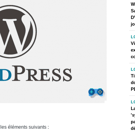
W
S
D
jo
L
V
ex
c
L
Ti
d
P
L
L
'
pa
les éléments suivants :
dé