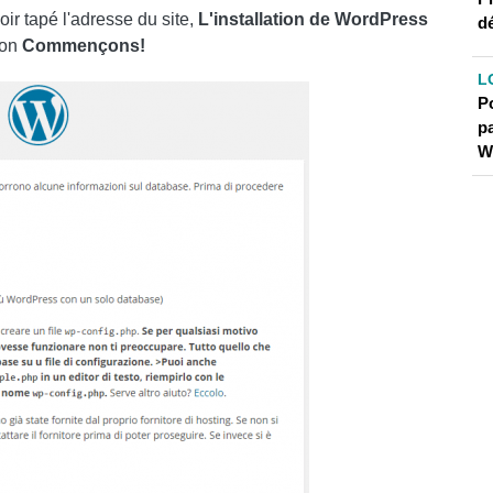
ir tapé l'adresse du site,
L'installation de WordPress
dé
ton
Commençons!
L
P
p
W