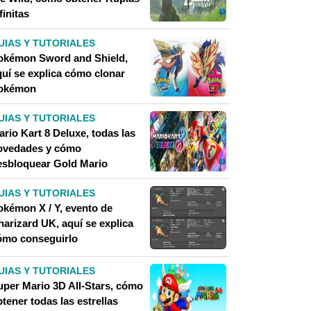
finitas
UIAS Y TUTORIALES
okémon Sword and Shield,
quí se explica cómo clonar
okémon
UIAS Y TUTORIALES
rio Kart 8 Deluxe, todas las
ovedades y cómo
esbloquear Gold Mario
UIAS Y TUTORIALES
okémon X / Y, evento de
harizard UK, aquí se explica
ómo conseguirlo
UIAS Y TUTORIALES
uper Mario 3D All-Stars, cómo
tener todas las estrellas