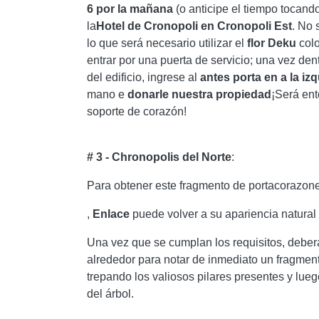
6 por la mañana
(o anticipe el tiempo tocand
la
Hotel de
Cronopoli en Cronopoli Est
. No 
lo que será necesario utilizar el
flor
Deku
colo
entrar por una puerta de servicio; una vez den
del edificio, ingrese al
antes
porta
en
a la iz
mano e
donarle nuestra propiedad
¡Será en
soporte de corazón!
# 3 - Chronopolis del Norte
:
Para obtener este fragmento de portacorazone
,
Enlace
puede volver a su apariencia natural
Una vez que se cumplan los requisitos, deberá
alrededor para notar de inmediato un fragmen
trepando los valiosos pilares presentes y luego
del árbol.