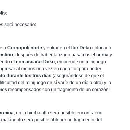
lis
:
s será necesario:
se a
Cronopoli
norte
y entrar en el
flor
Deku
colocado
estino
, después de haber lanzado pasamos el
cerca
y
iendo el
enmascarar
Deku
, emprende un minijuego
ingresar al menos una vez en cada flor para poder
o durante los tres días
(asegurándose de que el
ficultad del minijuego en sí varíe de un día a otro) y la
os recompensados ​​con un fragmento de un corazón!
Termina
, en la hierba alta será posible encontrar un
 matándolo será posible obtener un fragmento del