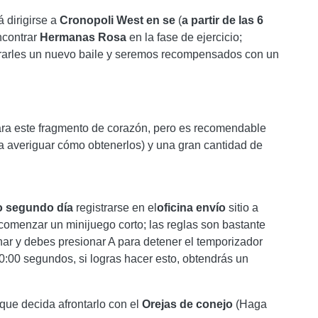
 dirigirse a
Cronopoli
West
en
se
(
a partir de las 6
ncontrar
Hermanas
Rosa
en la fase de ejercicio;
arles un nuevo baile y seremos recompensados ​​con un
ara este fragmento de corazón, pero es recomendable
a averiguar cómo obtenerlos) y una gran cantidad de
 o segundo día
registrarse en el
oficina
envío
sitio a
comenzar un minijuego corto; las reglas son bastante
ar y debes presionar A para detener el temporizador
0:00 segundos, si logras hacer esto, obtendrás un
que decida afrontarlo con el
Orejas de conejo
(Haga