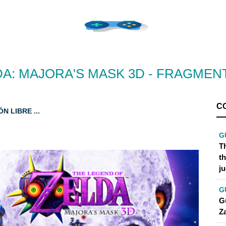
DA: MAJORA'S MASK 3D - FRAGME
C
 LIBRE ...
G
T
th
j
G
G
Za