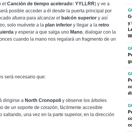
o el
Canción de tiempo acelerado:
YYLLRR
) y ve a
G
será posible acceder a él desde la puerta principal por
Gu
cado afuera para alcanzar el
balcón
superior
y así
y
tro, solo muévete a la
plan
inferior
y llegar a la
retro
L
quierda
y esperar a que salga uno
Mano
, dialogar con la
W
tonces cuando la mano nos regalará un fragmento de un
G
P
g
G
s será necesario que:
P
c
d
 dirigirse a
North Cronopoli
y observe los árboles
G
to de un soporte de corazón, fácilmente accesible
P
 saltando, una vez en la parte superior, en la dirección
c
c