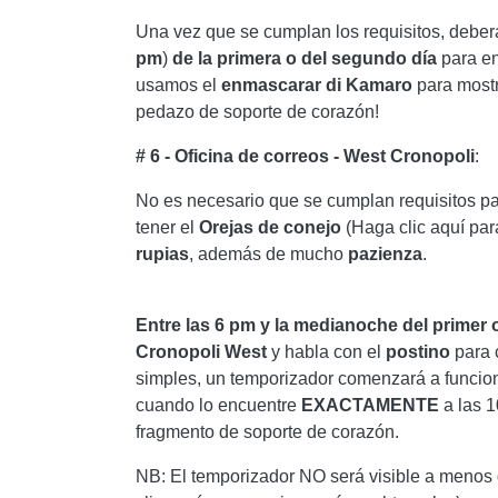
Una vez que se cumplan los requisitos, deberá
pm
)
de la primera
o
del segundo
día
para e
usamos el
enmascarar
di
Kamaro
para mostr
pedazo de soporte de corazón!
# 6 - Oficina de correos - West Cronopoli
:
No es necesario que se cumplan requisitos p
tener el
Orejas de conejo
(Haga clic aquí par
rupias
, además de mucho
pazienza
.
Entre las 6 pm y la medianoche del primer
Cronopoli
West
y habla con el
postino
para 
simples, un temporizador comenzará a funcion
cuando lo encuentre
EXACTAMENTE
a las 1
fragmento de soporte de corazón.
NB: El temporizador NO será visible a menos 