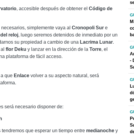
s
vatorio
, accesible después de obtener el
Código de
G
M
s necesarios, simplemente vaya al
Cronopoli
Sur
e
c
ba
del reloj
, luego seremos detenidos de inmediato por un
 darnos su propiedad a cambio de una
Lacrima
Lunar
.
G
 al
flor
Deku
y lanzar en la dirección de la
Torre
, el
A
na plataforma de fácil acceso.
- 
S
r a que
Enlace
volver a su aspecto natural, será
G
taforma.
Lu
d
g
s será necesario disponer de:
G
P
h
Sa
s tendremos que esperar un tiempo entre
medianoche
y
d