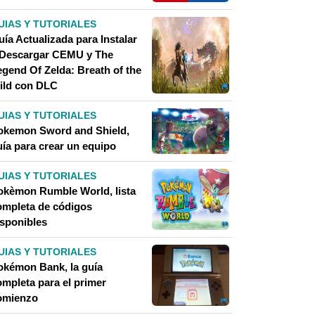
UIAS Y TUTORIALES
ía Actualizada para Instalar
 Descargar CEMU y The
egend Of Zelda: Breath of the
ild con DLC
UIAS Y TUTORIALES
okemon Sword and Shield,
uía para crear un equipo
UIAS Y TUTORIALES
okèmon Rumble World, lista
ompleta de códigos
isponibles
UIAS Y TUTORIALES
okémon Bank, la guía
ompleta para el primer
omienzo