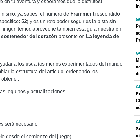
 en tu aventura y esperamos que la disfrutes!
in
í mismo, ya sabes, el número de
Frammenti
escondido
G
specífico:
52
) y es un reto poder seguirles la pista sin
P
in ningún temor, aproveche también esta guía nuestra en
a
sostenedor del corazón
presente en
La leyenda de
P
G
Ma
 ayudar a los usuarios menos experimentados del mundo
n
iar la estructura del artículo, ordenando los
d
 obtener.
G
as, equipos y actualizaciones
P
C
c
G
s será necesario:
S
ob
le desde el comienzo del juego)