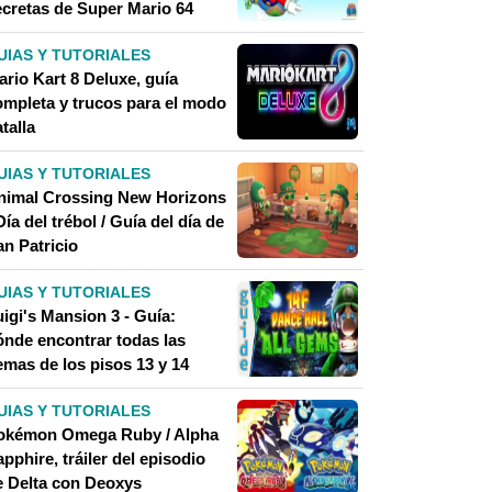
ecretas de Super Mario 64
UIAS Y TUTORIALES
ario Kart 8 Deluxe, guía
ompleta y trucos para el modo
talla
UIAS Y TUTORIALES
nimal Crossing New Horizons
Día del trébol / Guía del día de
an Patricio
UIAS Y TUTORIALES
igi's Mansion 3 - Guía:
ónde encontrar todas las
emas de los pisos 13 y 14
UIAS Y TUTORIALES
okémon Omega Ruby / Alpha
pphire, tráiler del episodio
e Delta con Deoxys