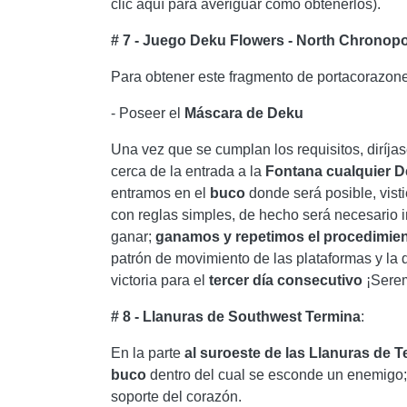
clic aquí para averiguar cómo obtenerlos).
# 7 - Juego Deku Flowers - North Chronopo
Para obtener este fragmento de portacorazone
- Poseer el
Máscara de Deku
Una vez que se cumplan los requisitos, diríja
cerca de la entrada a la
Fontana
cualquier
D
entramos en el
buco
donde será posible, vist
con reglas simples, de hecho será necesario 
ganar;
ganamos y repetimos el procedimient
patrón de movimiento de las plataformas y la di
victoria para el
tercer día consecutivo
¡Serem
# 8 - Llanuras de Southwest Termina
:
En la parte
al suroeste de las Llanuras de 
buco
dentro del cual se esconde un enemigo;
soporte del corazón.