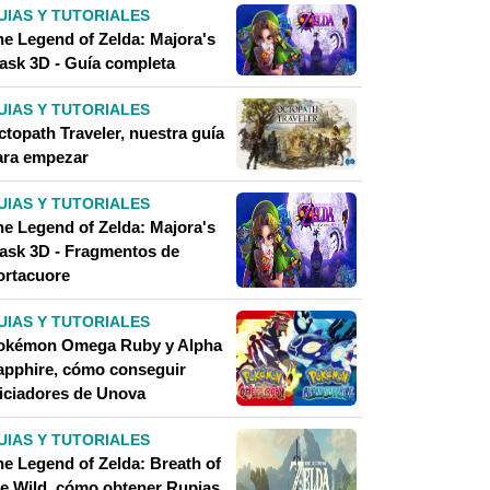
UIAS Y TUTORIALES
he Legend of Zelda: Majora's
ask 3D - Guía completa
UIAS Y TUTORIALES
ctopath Traveler, nuestra guía
ara empezar
UIAS Y TUTORIALES
he Legend of Zelda: Majora's
ask 3D - Fragmentos de
ortacuore
UIAS Y TUTORIALES
okémon Omega Ruby y Alpha
apphire, cómo conseguir
niciadores de Unova
UIAS Y TUTORIALES
he Legend of Zelda: Breath of
he Wild, cómo obtener Rupias