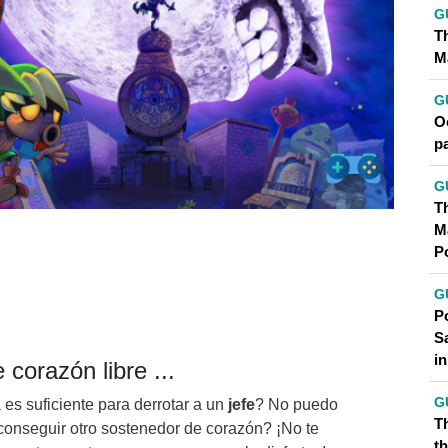
G
T
M
G
O
p
G
T
M
P
G
P
S
i
corazón libre ...
G
es suficiente para derrotar a un
jefe
? No puedo
T
conseguir otro sostenedor de corazón? ¡No te
t