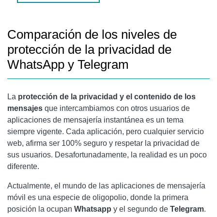
CARACTERÍSTICA DE SEGURIDAD AVANZADA
Comparación de los niveles de
ENTONCES, ¿SON SEGUROS TELEGRAM Y WHATSAPP?
protección de la privacidad de
CÓMO MEJORAR LA SEGURIDAD DE TELEGRAM Y
WhatsApp y Telegram
WHATSAPP
La
protección de la privacidad y el contenido de los
mensajes
que intercambiamos con otros usuarios de
aplicaciones de mensajería instantánea es un tema
siempre vigente. Cada aplicación, pero cualquier servicio
web, afirma ser 100% seguro y respetar la privacidad de
sus usuarios. Desafortunadamente, la realidad es un poco
diferente.
Actualmente, el mundo de las aplicaciones de mensajería
móvil es una especie de oligopolio, donde la primera
posición la ocupan
Whatsapp
y el segundo de
Telegram
.