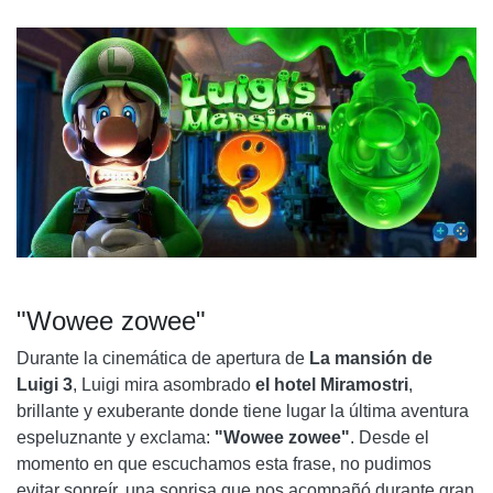
FANTASMAS Y ORO EN ABUNDANCIA
"LA VARIEDAD DE FANTASMAS EVITA QUE LAS COSAS SE
VUELVAN DEMASIADO RUTINARIAS".
PUEDE QUE SEA UN COBARDE, PERO LUIGI SABE DE
FANTASMAS Y LOS QUE ESTÁN EN ESTE HOTEL NO
SABEN LO QUE LES ESPERA.
OTRAS ACTIVIDADES
SUSTOS ANIMADOS
"Wowee zowee"
Durante la cinemática de apertura de
La mansión de
Luigi 3
, Luigi mira asombrado
el hotel Miramostri
,
brillante y exuberante donde tiene lugar la última aventura
espeluznante y exclama:
"Wowee zowee"
. Desde el
momento en que escuchamos esta frase, no pudimos
evitar sonreír, una sonrisa que nos acompañó durante gran