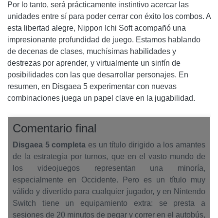
Por lo tanto, será prácticamente instintivo acercar las
unidades entre sí para poder cerrar con éxito los combos. A
esta libertad alegre, Nippon Ichi Soft acompañó una
impresionante profundidad de juego. Estamos hablando
de decenas de clases, muchísimas habilidades y
destrezas por aprender, y virtualmente un sinfín de
posibilidades con las que desarrollar personajes. En
resumen, en Disgaea 5 experimentar con nuevas
combinaciones juega un papel clave en la jugabilidad.
Comentario final
Disgaea 5 completa
es un título dirigido a los amantes
de la estrategia por turnos, que en el vasto mundo de
los videojuegos representan una minoría,
especialmente en Occidente. Pero es un título muy
válido y divertido para cualquier jugador, y en Nintendo
Switch tiene un equipamiento extra: se presta a
sesiones de 20 minutos de pegar y correr en el autobús,