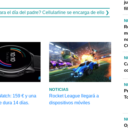
j
fi
ra el día del padre? Cellularline se encarga de ello ❯
N
R
m
n
C
N
Ca
c
N
NOTICIAS
P
atch: 159 € y una
Rocket League llegará a
T
e dura 14 días.
dispositivos móviles
N
O