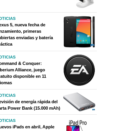
OTICIAS
exus 5, nueva fecha de
anzamiento, primeras
biertas enviadas y batería
áctica
OTICIAS
ommand & Conquer:
berium Alliance, juego
atuito disponible en 11
diomas
OTICIAS
evisión de energía rápida del
arta Power Bank (15.000 mAh)
OTICIAS
uevos iPads en abril, Apple