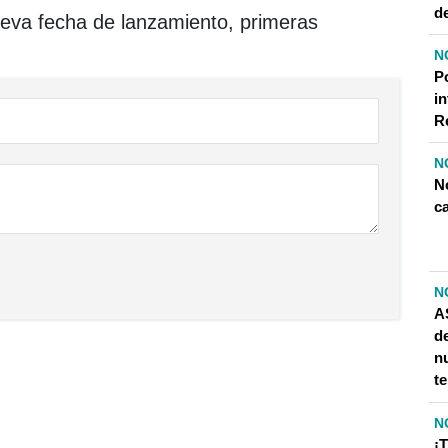
de
eva fecha de lanzamiento, primeras
N
P
in
R
N
N
c
N
A
d
n
te
N
¡T