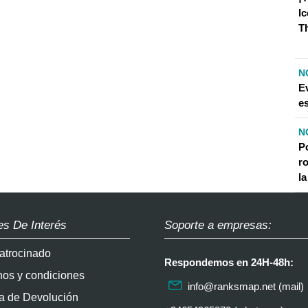
Ic
Th
N
E
e
N
P
r
la
es De Interés
Soporte a empresas:
atrocinado
Respondemos en 24H-48h:
nos y condiciones
info@ranksmap.net
(mail)
ca de Devolución