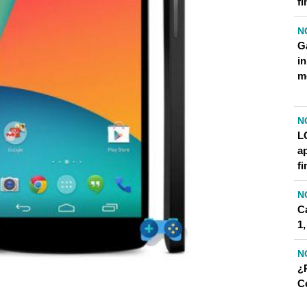
fi
N
G
i
m
N
LG
ap
fi
N
C
1
N
¿
Ce