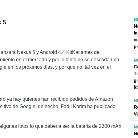
N
 5.
N
l
cu
pr
anzará Nexus 5 y Android 4.4 KitKat antes de
miento en el mercado y por lo tanto no se descarta una
N
C
e en los próximos días, y por qué no, tal vez en el
Ti
gr
i
pero ya hay quienes han recibido pedidos de Amazon
N
sitivo de Google: de hecho, Fadil Karim ha publicado
R
V
 algunas fotos lo que debería ser la batería de 2300 mAh
N
N