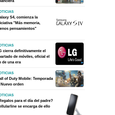
nanciera
OTICIAS
alaxy S4, comienza la
niciativa "Más memoria,
enos pensamientos"
OTICIAS
 cierra definitivamente el
artado de móviles, oficial el
n de una era
OTICIAS
all of Duty Mobile: Temporada
, Nuevo orden
OTICIAS
Regalos para el día del padre?
llularline se encarga de ello