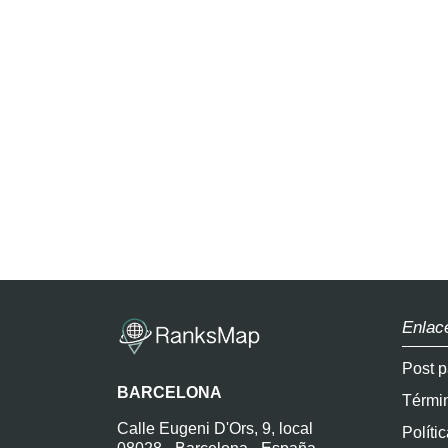
Enlac
Post p
BARCELONA
Térmi
Calle Eugeni D'Ors, 9, local
Políti