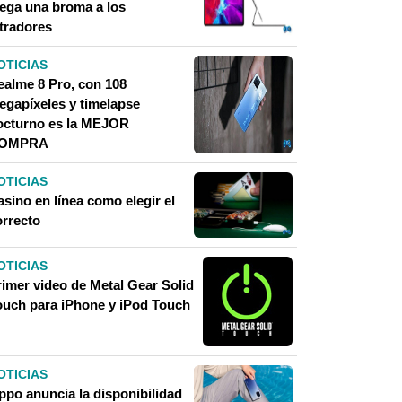
uega una broma a los
ltradores
OTICIAS
ealme 8 Pro, con 108
egapíxeles y timelapse
octurno es la MEJOR
OMPRA
OTICIAS
sino en línea como elegir el
orrecto
OTICIAS
rimer video de Metal Gear Solid
ouch para iPhone y iPod Touch
OTICIAS
ppo anuncia la disponibilidad