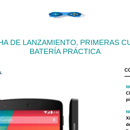
HA DE LANZAMIENTO, PRIMERAS C
BATERÍA PRÁCTICA
C
.
N
C
pi
N
X
d