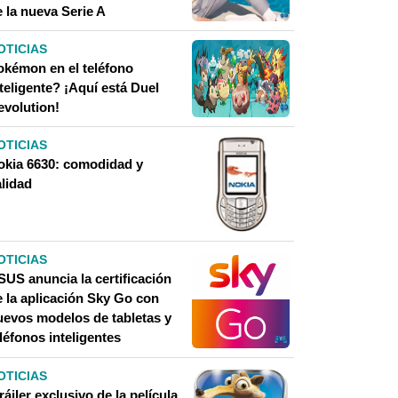
 la nueva Serie A
OTICIAS
okémon en el teléfono
teligente? ¡Aquí está Duel
evolution!
OTICIAS
okia 6630: comodidad y
alidad
OTICIAS
SUS anuncia la certificación
e la aplicación Sky Go con
uevos modelos de tabletas y
léfonos inteligentes
OTICIAS
ráiler exclusivo de la película