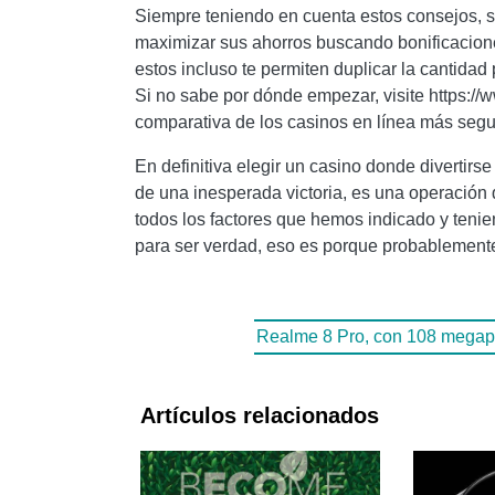
Siempre teniendo en cuenta estos consejos, 
maximizar sus ahorros buscando bonificacione
estos incluso te permiten duplicar la cantidad
Si no sabe por dónde empezar, visite https:/
comparativa de los casinos en línea más segu
En definitiva elegir un casino donde divertirs
de una inesperada victoria, es una operació
todos los factores que hemos indicado y teni
para ser verdad, eso es porque probablement
Realme 8 Pro, con 108 megap
Artículos relacionados