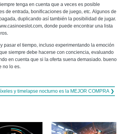
siempre tenga en cuenta que a veces es posible
s de entrada, bonificaciones de juego, etc. Algunos de
 pagada, duplicando así también la posibilidad de jugar.
/www.casinoeslot.com, donde puede encontrar una lista
ros.
e y pasar el tiempo, incluso experimentando la emoción
n que siempre debe hacerse con conciencia, evaluando
endo en cuenta que si la oferta suena demasiado. bueno
e no lo es.
íxeles y timelapse nocturno es la MEJOR COMPRA ❯