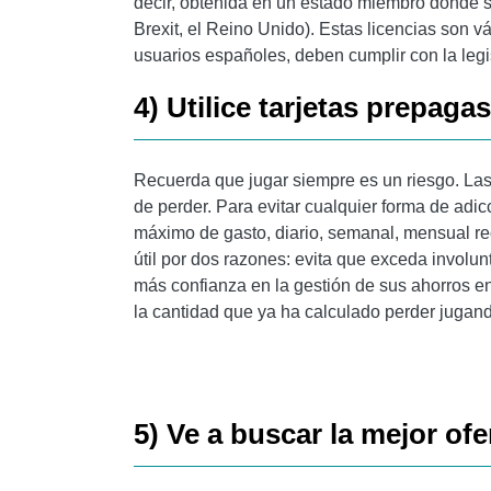
decir, obtenida en un estado miembro donde s
Brexit, el Reino Unido). Estas licencias son 
usuarios españoles, deben cumplir con la leg
4) Utilice tarjetas prepagas
Recuerda que jugar siempre es un riesgo. La
de perder. Para evitar cualquier forma de adic
máximo de gasto, diario, semanal, mensual re
útil por dos razones: evita que exceda involunt
más confianza en la gestión de sus ahorros en 
la cantidad que ya ha calculado perder jugan
5) Ve a buscar la mejor ofe