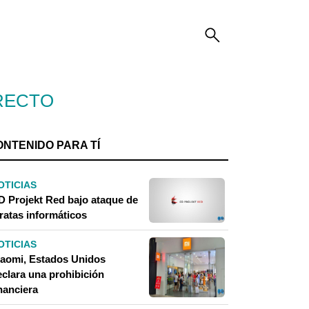
RRECTO
ONTENIDO PARA TÍ
OTICIAS
D Projekt Red bajo ataque de
ratas informáticos
OTICIAS
iaomi, Estados Unidos
eclara una prohibición
nanciera