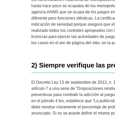
hasta hace poco se ocupaba de los monopolios 
agencia AAMS que se ocupa de los juegos en
diferente pero funciones idénticas. La certif
indicación de seriedad porque asegura que el 
realizado todos los controles apropiados con 
licencias para ejercer las actividades de juego
los casos en el pie de página del sitio, en la p
2) Siempre verifique las p
El Decreto Ley 13 de septiembre de 2012, n. 1
artículo 7 a una serie de “Disposiciones relat
preventivas para combatir la adicción al juego
en el párrafo 4 bis, establece que “La public
debe mostrar claramente el porcentaje de prob
anunciado. Si no se puede definir el mismo por