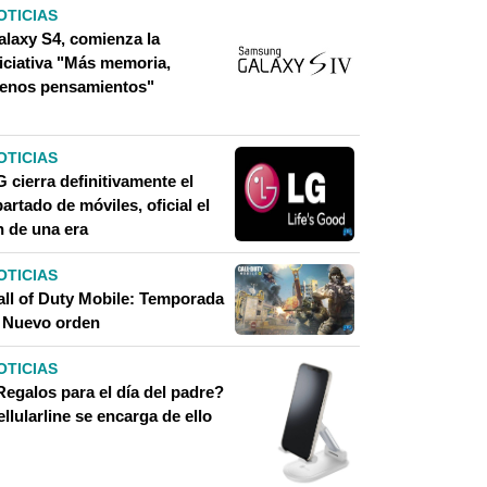
OTICIAS
alaxy S4, comienza la
niciativa "Más memoria,
enos pensamientos"
OTICIAS
 cierra definitivamente el
artado de móviles, oficial el
n de una era
OTICIAS
all of Duty Mobile: Temporada
, Nuevo orden
OTICIAS
Regalos para el día del padre?
llularline se encarga de ello