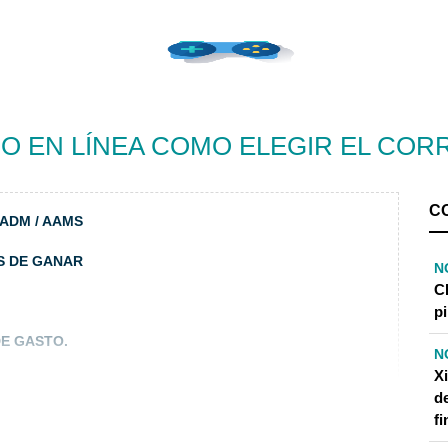
O EN LÍNEA COMO ELEGIR EL CO
C
 ADM / AAMS
ES DE GANAR
N
C
pi
DE GASTO.
N
X
d
fi