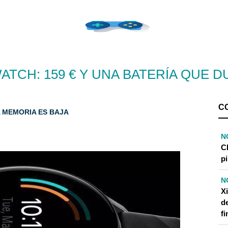
TCH: 159 € Y UNA BATERÍA QUE DU
C
LA MEMORIA ES BAJA
N
C
pi
N
X
d
fi