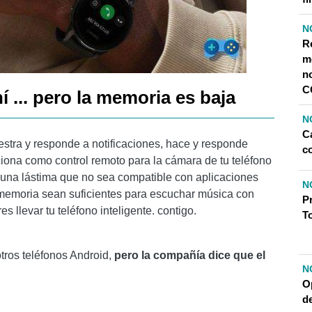
N
R
m
n
C
hí ... pero la memoria es baja
N
Ca
stra y responde a notificaciones, hace y responde
c
iona como control remoto para la cámara de tu teléfono
 una lástima que no sea compatible con aplicaciones
N
 memoria sean suficientes para escuchar música con
P
s llevar tu teléfono inteligente. contigo.
T
tros teléfonos Android,
pero la compañía dice que el
N
O
de