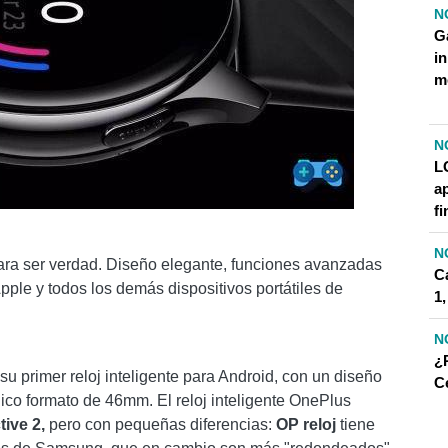
N
G
i
m
N
LG
ap
fi
N
a ser verdad. Diseño elegante, funciones avanzadas
C
pple y todos los demás dispositivos portátiles de
1
N
¿
su primer reloj inteligente para Android, con un diseño
Ce
ico formato de 46mm. El reloj inteligente OnePlus
ive 2,
pero con pequeñas diferencias:
OP reloj
tiene