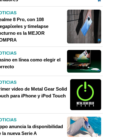
OTICIAS
ealme 8 Pro, con 108
egapíxeles y timelapse
octurno es la MEJOR
OMPRA
OTICIAS
sino en línea como elegir el
orrecto
OTICIAS
rimer video de Metal Gear Solid
ouch para iPhone y iPod Touch
OTICIAS
ppo anuncia la disponibilidad
 la nueva Serie A