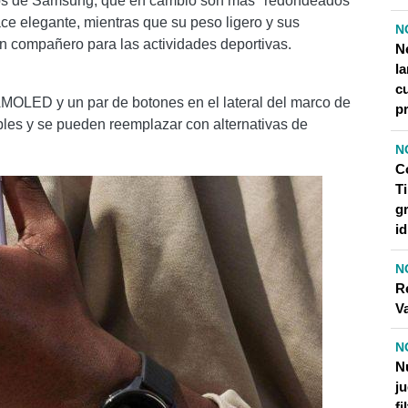
los de Samsung, que en cambio son más "redondeados"
ace elegante, mientras que su peso ligero y sus
N
en compañero para las actividades deportivas.
N
l
cu
 AMOLED y un par de botones en el lateral del marco de
pr
bles y se pueden reemplazar con alternativas de
N
C
Ti
gr
i
N
R
V
N
N
j
fi