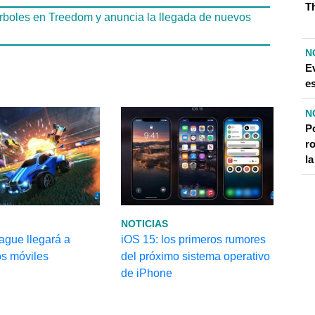
Th
0 árboles en Treedom y anuncia la llegada de nuevos
N
E
e
N
P
r
la
NOTICIAS
ague llegará a
iOS 15: los primeros rumores
os móviles
del próximo sistema operativo
de iPhone