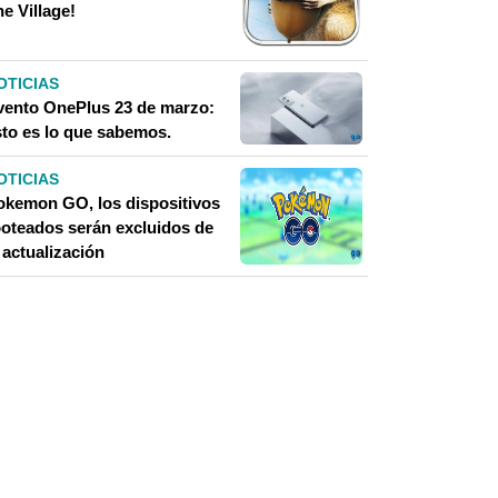
e Village!
OTICIAS
vento OnePlus 23 de marzo:
sto es lo que sabemos.
OTICIAS
okemon GO, los dispositivos
ooteados serán excluidos de
 actualización