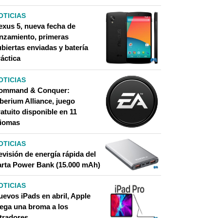
OTICIAS
exus 5, nueva fecha de
anzamiento, primeras
biertas enviadas y batería
áctica
OTICIAS
ommand & Conquer:
berium Alliance, juego
atuito disponible en 11
diomas
OTICIAS
evisión de energía rápida del
arta Power Bank (15.000 mAh)
OTICIAS
uevos iPads en abril, Apple
uega una broma a los
ltradores