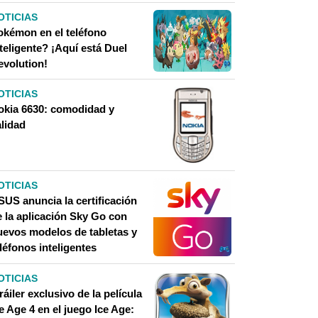
OTICIAS
okémon en el teléfono
teligente? ¡Aquí está Duel
evolution!
OTICIAS
okia 6630: comodidad y
alidad
OTICIAS
SUS anuncia la certificación
e la aplicación Sky Go con
uevos modelos de tabletas y
léfonos inteligentes
OTICIAS
ráiler exclusivo de la película
e Age 4 en el juego Ice Age: