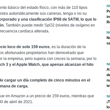
N
iento básico del estado físico, con más de 110 tipos
P
gistra automáticamente sus carreras, tenga o no su
in
rporado y una clasificación IP68 de 5ATM, lo que lo
R
ón.
También puede medir SpO2 (niveles de oxígeno en
frecuencia cardíaca alterada.
N
N
c
cio loco de solo 159 euros
, es la duración de la
 los afortunados propietarios han demostrado que
or la empresa, pero supera con creces la semana, por lo
N
tch 3 y el Apple Watch, que apenas alcanzan el hito
A
d
n
e cargar un día completo de cinco minutos en el
te
emana de carga.
var en Amazon a un precio de 159 euros, mientras que
N
¡T
30 de abril de 2021.
Ic