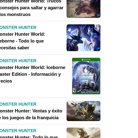
onster Hunter World: Trucos
consejos para saltar y agarrar
 los monstruos
ONSTER HUNTER
onster Hunter World:
ceborne - Todo lo que
ecesitas saber
ONSTER HUNTER
onster Hunter World: Iceborne
aster Edition - Información y
recios
ONSTER HUNTER
onster Hunter: Ventas y éxito
 los juegos de la franquicia
ONSTER HUNTER
onster Hunter: Todo lo que