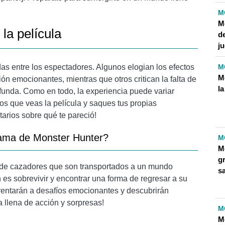
M
M
la película
de
j
M
as entre los espectadores. Algunos elogian los efectos
M
ón emocionantes, mientras que otros critican la falta de
la
funda. Como en todo, la experiencia puede variar
s que veas la película y saques tus propias
arios sobre qué te pareció!
trama de Monster Hunter?
M
M
g
 de cazadores que son transportados a un mundo
s
n es sobrevivir y encontrar una forma de regresar a su
nfrentarán a desafíos emocionantes y descubrirán
a llena de acción y sorpresas!
M
M