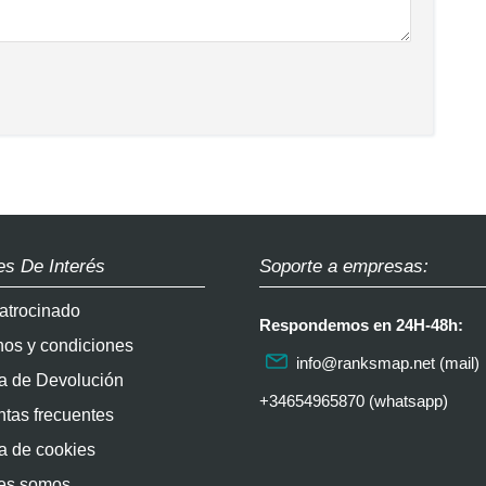
es De Interés
Soporte a empresas:
atrocinado
Respondemos en 24H-48h:
nos y condiciones
info@ranksmap.net
(mail)
ca de Devolución
+34654965870 (whatsapp)
tas frecuentes
ca de cookies
es somos