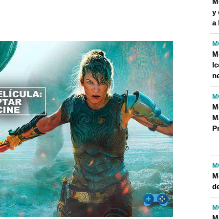
M
y 
a
M
M
I
n
M
M
M
P
M
M
de
M
M