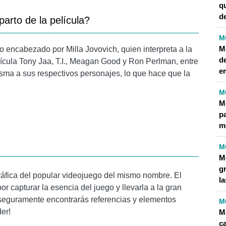
q
d
parto de la película?
M
M
 encabezado por Milla Jovovich, quien interpreta a la
d
lícula Tony Jaa, T.I., Meagan Good y Ron Perlman, entre
e
risma a sus respectivos personajes, lo que hace que la
M
M
p
m
M
M
gr
áfica del popular videojuego del mismo nombre. El
l
r capturar la esencia del juego y llevarla a la gran
, seguramente encontrarás referencias y elementos
M
der!
M
c