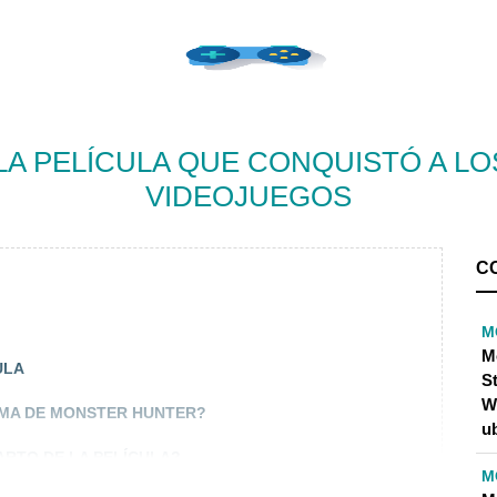
A PELÍCULA QUE CONQUISTÓ A LO
VIDEOJUEGOS
C
M
M
ULA
S
W
AMA DE MONSTER HUNTER?
u
ARTO DE LA PELÍCULA?
M