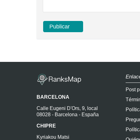
Enlac
Post p
BARCELONA
Térmi
Calle Eugeni D'Ors, 9, local
Políti
08028 - Barcelona - España
Pregun
CHIPRE
Políti
Kyriakou Matsi
Quién