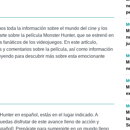
n
pe
M
os toda la información sobre el mundo del cine y los
M
rte sobre la película Monster Hunter, que se estrenó en
n
 fanáticos de los videojuegos. En este artículo,
j
icas y comentarios sobre la película, así como información
M
leyendo para descubrir más sobre esta emocionante
M
n
M
M
e
M
M
 Hunter en español, estás en el lugar indicado. A
l
uedas disfrutar de este avance lleno de acción y
S
n español]. Prepárate para sumergirte en un mundo lleno