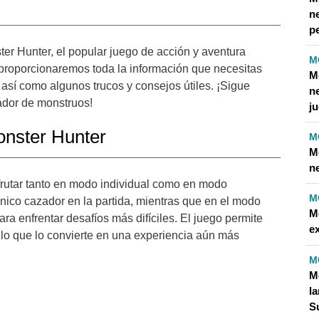
n
pe
er Hunter, el popular juego de acción y aventura
M
 proporcionaremos toda la información que necesitas
M
así como algunos trucos y consejos útiles. ¡Sigue
n
ador de monstruos!
j
onster Hunter
M
M
n
frutar tanto en modo individual como en modo
M
único cazador en la partida, mientras que en el modo
M
ara enfrentar desafíos más difíciles. El juego permite
e
 lo que lo convierte en una experiencia aún más
M
M
l
S