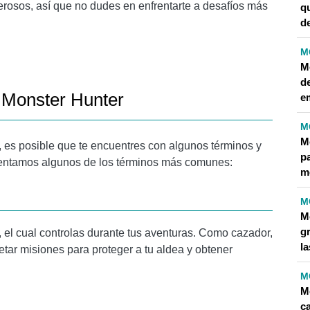
erosos, así que no dudes en enfrentarte a desafíos más
q
d
M
M
d
 Monster Hunter
e
M
M
 es posible que te encuentres con algunos términos y
p
esentamos algunos de los términos más comunes:
m
M
M
gr
, el cual controlas durante tus aventuras. Como cazador,
l
etar misiones para proteger a tu aldea y obtener
M
M
c