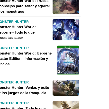
onster Hunter World: Trucos
consejos para saltar y agarrar
 los monstruos
ONSTER HUNTER
onster Hunter World:
ceborne - Todo lo que
ecesitas saber
ONSTER HUNTER
onster Hunter World: Iceborne
aster Edition - Información y
recios
ONSTER HUNTER
onster Hunter: Ventas y éxito
 los juegos de la franquicia
ONSTER HUNTER
onster Hunter: Todo lo que