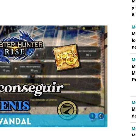
M
R HUNTER
y 
a
M
M
STER HUNTER
I
n
M
M
M
P
UIR DINERO EN MONSTER HUNTER?
GUIR DINERO ILIMITADO EN MONSTER HUNTER?
M
M
de
M
M