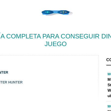
A COMPLETA PARA CONSEGUIR DI
JUEGO
C
NTER
M
M
STER HUNTER
S
W
u
M