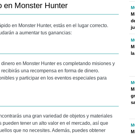
o en Monster Hunter
M
M
de
pido en Monster Hunter, estás en el lugar correcto.
j
yudarán a aumentar tus ganancias:
M
M
la
r dinero en Monster Hunter es completando misiones y
 recibirás una recompensa en forma de dinero.
nibles y participar en los eventos especiales para
M
M
g
s
encontrarás una gran variedad de objetos y materiales
 pueden tener un alto valor en el mercado, así que
M
aquellos que no necesites. Además, puedes obtener
M