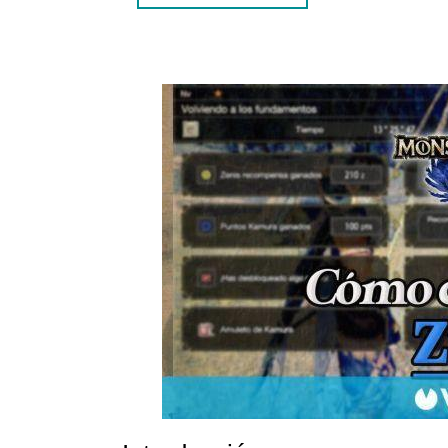
VOCABULARIO RELACIONADO CON MONSTE
1. CAZADOR
2. MONSTRUOS
GUÍAS PARA CONSEGUIR MONEDAS EN MON
1. COMPLETA LAS MISIONES DE LA ARENA
2. PARTICIPA EN EVENTOS ESPECIALES
PREGUNTAS FRECUENTES
1. ¿CUÁL ES LA MEJOR FORMA DE CONSEG
2. ¿EXISTEN TRUCOS O HACKS PARA CONSE
CONCLUSIÓN